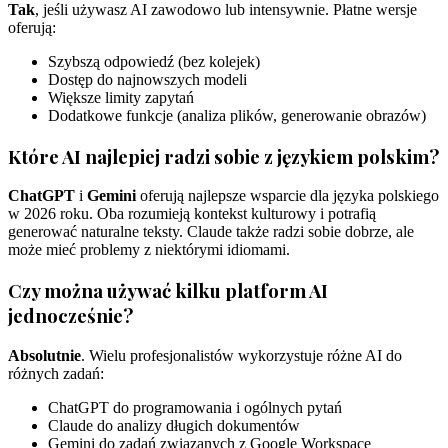
Tak
, jeśli używasz AI zawodowo lub intensywnie. Płatne wersje
oferują:
Szybszą odpowiedź (bez kolejek)
Dostęp do najnowszych modeli
Większe limity zapytań
Dodatkowe funkcje (analiza plików, generowanie obrazów)
Które AI najlepiej radzi sobie z językiem polskim?
ChatGPT
i
Gemini
oferują najlepsze wsparcie dla języka polskiego
w 2026 roku. Oba rozumieją kontekst kulturowy i potrafią
generować naturalne teksty. Claude także radzi sobie dobrze, ale
może mieć problemy z niektórymi idiomami.
Czy można używać kilku platform AI
jednocześnie?
Absolutnie
. Wielu profesjonalistów wykorzystuje różne AI do
różnych zadań:
ChatGPT do programowania i ogólnych pytań
Claude do analizy długich dokumentów
Gemini do zadań związanych z Google Workspace