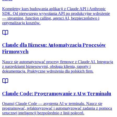
Kompletny kurs budowania aplikacji z Claude API i Anthropic
SDK. Od pierwszego wywołania API po produkcyjne wdrożenie
— streaming, function calling, agenci AI, bezpieczeństwo i
optymalizacja kosztów.
Claude dla Biznesu: Automatyzacja Procesów
Firmowych
Naucz się automatyzować procesy firmowe z Claude AI. Integracja
z narzędziami biznesowymi, obsługa klienta, raporty i
dokumentacja. Praktyczne wdrożenia dla polskich firm.
Claude Code: Programowanie z AI w Terminalu
Opanuj Claude Code — asystenta AI w terminalu. Naucz się
programować, refaktoryzować i automatyzować zadania z pomocą
sztucznej inteligencji bezpośrednio z linii poleceń.