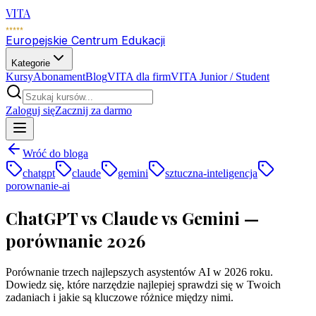
VITA
Europejskie Centrum Edukacji
Kategorie
Kursy
Abonament
Blog
VITA dla firm
VITA Junior / Student
Zaloguj się
Zacznij za darmo
Wróć do bloga
chatgpt
claude
gemini
sztuczna-inteligencja
porownanie-ai
ChatGPT vs Claude vs Gemini —
porównanie 2026
Porównanie trzech najlepszych asystentów AI w 2026 roku.
Dowiedz się, które narzędzie najlepiej sprawdzi się w Twoich
zadaniach i jakie są kluczowe różnice między nimi.