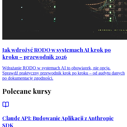
Jak wdrożyć RODO w systemach AI krok po
kroku – przewodnik 2026
Wdrażanie RODO w systemach AI to obowiązek, nie opcja.
Sprawdź praktyczny przewodnik krok po kroku – od audytu danych
po dokumentację zgodności.
Polecane kursy
Claude API: Budowanie Aplikacji z Anthropic
SDK