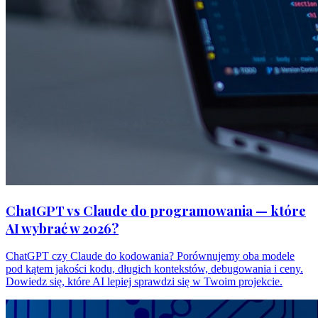
ChatGPT vs Claude do programowania — które
AI wybrać w 2026?
ChatGPT czy Claude do kodowania? Porównujemy oba modele
pod kątem jakości kodu, długich kontekstów, debugowania i ceny.
Dowiedz się, które AI lepiej sprawdzi się w Twoim projekcie.