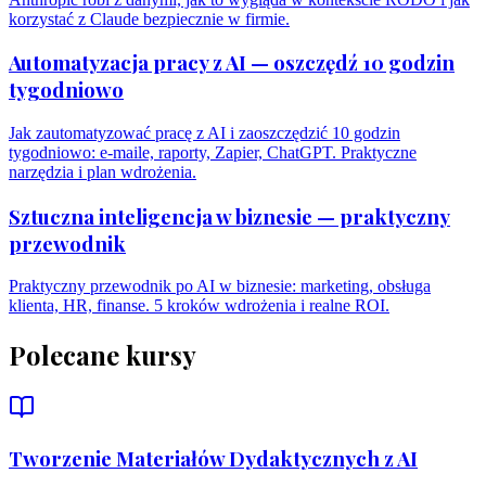
korzystać z Claude bezpiecznie w firmie.
Automatyzacja pracy z AI — oszczędź 10 godzin
tygodniowo
Jak zautomatyzować pracę z AI i zaoszczędzić 10 godzin
tygodniowo: e-maile, raporty, Zapier, ChatGPT. Praktyczne
narzędzia i plan wdrożenia.
Sztuczna inteligencja w biznesie — praktyczny
przewodnik
Praktyczny przewodnik po AI w biznesie: marketing, obsługa
klienta, HR, finanse. 5 kroków wdrożenia i realne ROI.
Polecane kursy
Tworzenie Materiałów Dydaktycznych z AI