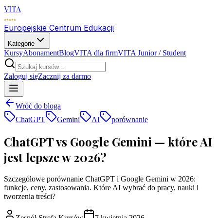
VITA
Europejskie Centrum Edukacji
Kategorie
Kursy
Abonament
Blog
VITA dla firm
VITA Junior / Student
Zaloguj się
Zacznij za darmo
Wróć do bloga
ChatGPT
Gemini
AI
porównanie
ChatGPT vs Google Gemini — które AI
jest lepsze w 2026?
Szczegółowe porównanie ChatGPT i Google Gemini w 2026:
funkcje, ceny, zastosowania. Które AI wybrać do pracy, nauki i
tworzenia treści?
Zespół Strefa Kursów
7 kwietnia 2026