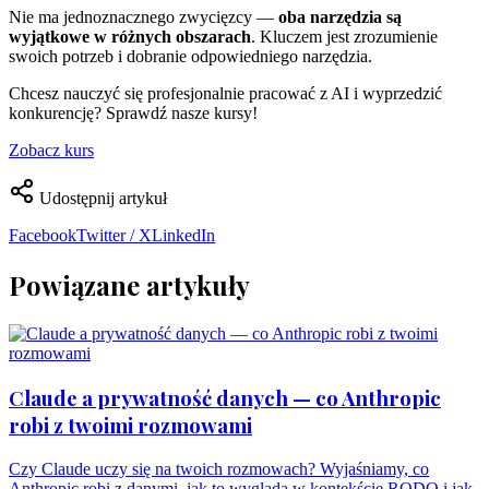
Nie ma jednoznacznego zwycięzcy —
oba narzędzia są
wyjątkowe w różnych obszarach
. Kluczem jest zrozumienie
swoich potrzeb i dobranie odpowiedniego narzędzia.
Chcesz nauczyć się profesjonalnie pracować z AI i wyprzedzić
konkurencję? Sprawdź nasze kursy!
Zobacz kurs
Udostępnij artykuł
Facebook
Twitter / X
LinkedIn
Powiązane artykuły
Claude a prywatność danych — co Anthropic
robi z twoimi rozmowami
Czy Claude uczy się na twoich rozmowach? Wyjaśniamy, co
Anthropic robi z danymi, jak to wygląda w kontekście RODO i jak