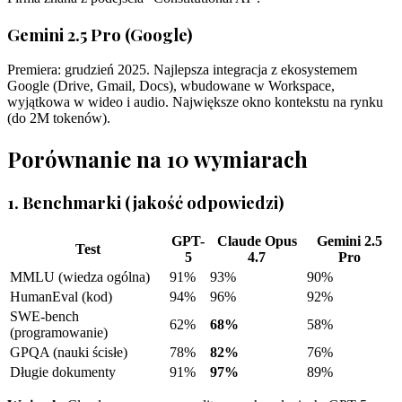
Gemini 2.5 Pro (Google)
Premiera: grudzień 2025. Najlepsza integracja z ekosystemem
Google (Drive, Gmail, Docs), wbudowane w Workspace,
wyjątkowa w wideo i audio. Największe okno kontekstu na rynku
(do 2M tokenów).
Porównanie na 10 wymiarach
1. Benchmarki (jakość odpowiedzi)
GPT-
Claude Opus
Gemini 2.5
Test
5
4.7
Pro
MMLU (wiedza ogólna)
91%
93%
90%
HumanEval (kod)
94%
96%
92%
SWE-bench
62%
68%
58%
(programowanie)
GPQA (nauki ścisłe)
78%
82%
76%
Długie dokumenty
91%
97%
89%