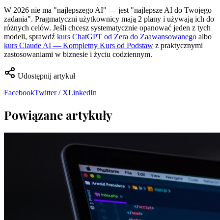
W 2026 nie ma "najlepszego AI" — jest "najlepsze AI do Twojego
zadania". Pragmatyczni użytkownicy mają 2 plany i używają ich do
różnych celów. Jeśli chcesz systematycznie opanować jeden z tych
modeli, sprawdź
kurs ChatGPT od Zera do Zaawansowanego
albo
kurs Claude AI — Kompletny Kurs od Podstaw
z praktycznymi
zastosowaniami w biznesie i życiu codziennym.
Udostępnij artykuł
Facebook
Twitter / X
LinkedIn
Powiązane artykuły