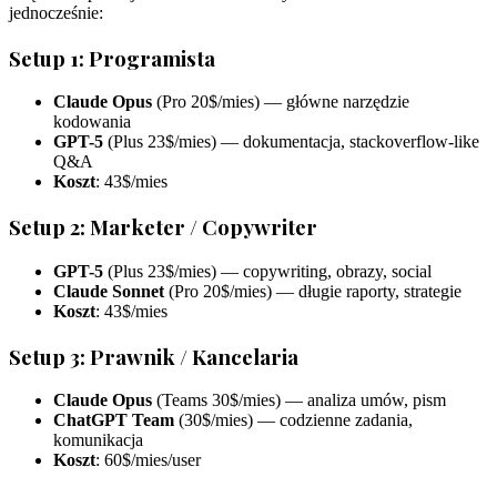
jednocześnie:
Setup 1: Programista
Claude Opus
(Pro 20$/mies) — główne narzędzie
kodowania
GPT-5
(Plus 23$/mies) — dokumentacja, stackoverflow-like
Q&A
Koszt
: 43$/mies
Setup 2: Marketer / Copywriter
GPT-5
(Plus 23$/mies) — copywriting, obrazy, social
Claude Sonnet
(Pro 20$/mies) — długie raporty, strategie
Koszt
: 43$/mies
Setup 3: Prawnik / Kancelaria
Claude Opus
(Teams 30$/mies) — analiza umów, pism
ChatGPT Team
(30$/mies) — codzienne zadania,
komunikacja
Koszt
: 60$/mies/user