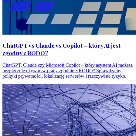
ChatGPT vs Claude vs Copilot – który AI jest
zgodny z RODO?
ChatGPT, Claude czy Microsoft Copilot – który asystent AI możesz
bezpiecznie używać w pracy zgodnie z RODO? Sprawdzamy
polityki prywatności, lokalizację serwerów i rzeczywiste ryzyko.