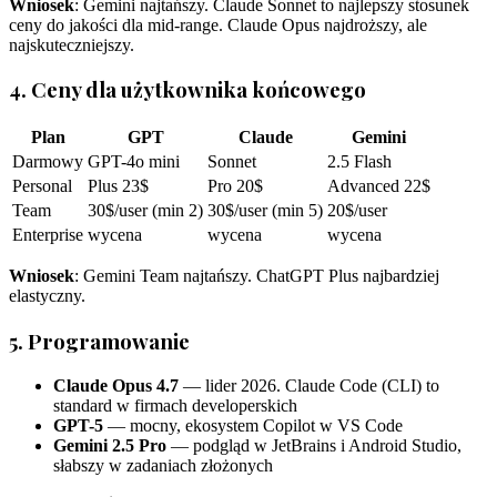
Wniosek
: Gemini najtańszy. Claude Sonnet to najlepszy stosunek
ceny do jakości dla mid-range. Claude Opus najdroższy, ale
najskuteczniejszy.
4. Ceny dla użytkownika końcowego
Plan
GPT
Claude
Gemini
Darmowy
GPT-4o mini
Sonnet
2.5 Flash
Personal
Plus 23$
Pro 20$
Advanced 22$
Team
30$/user (min 2)
30$/user (min 5)
20$/user
Enterprise
wycena
wycena
wycena
Wniosek
: Gemini Team najtańszy. ChatGPT Plus najbardziej
elastyczny.
5. Programowanie
Claude Opus 4.7
— lider 2026. Claude Code (CLI) to
standard w firmach developerskich
GPT-5
— mocny, ekosystem Copilot w VS Code
Gemini 2.5 Pro
— podgląd w JetBrains i Android Studio,
słabszy w zadaniach złożonych