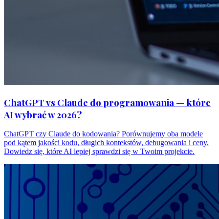
ChatGPT vs Claude do programowania — które
AI wybrać w 2026?
ChatGPT czy Claude do kodowania? Porównujemy oba modele
pod kątem jakości kodu, długich kontekstów, debugowania i ceny.
Dowiedz się, które AI lepiej sprawdzi się w Twoim projekcie.