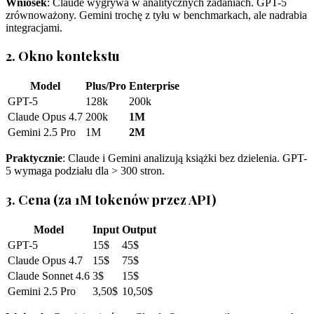
Wniosek
: Claude wygrywa w analitycznych zadaniach. GPT-5
zrównoważony. Gemini trochę z tyłu w benchmarkach, ale nadrabia
integracjami.
2. Okno kontekstu
Model
Plus/Pro
Enterprise
GPT-5
128k
200k
Claude Opus 4.7
200k
1M
Gemini 2.5 Pro
1M
2M
Praktycznie
: Claude i Gemini analizują książki bez dzielenia. GPT-
5 wymaga podziału dla > 300 stron.
3. Cena (za 1M tokenów przez API)
Model
Input
Output
GPT-5
15$
45$
Claude Opus 4.7
15$
75$
Claude Sonnet 4.6
3$
15$
Gemini 2.5 Pro
3,50$
10,50$