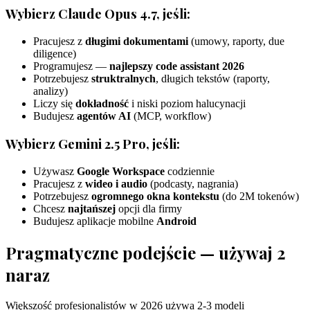
Wybierz Claude Opus 4.7, jeśli:
Pracujesz z
długimi dokumentami
(umowy, raporty, due
diligence)
Programujesz —
najlepszy code assistant 2026
Potrzebujesz
struktralnych
, długich tekstów (raporty,
analizy)
Liczy się
dokładność
i niski poziom halucynacji
Budujesz
agentów AI
(MCP, workflow)
Wybierz Gemini 2.5 Pro, jeśli:
Używasz
Google Workspace
codziennie
Pracujesz z
wideo i audio
(podcasty, nagrania)
Potrzebujesz
ogromnego okna kontekstu
(do 2M tokenów)
Chcesz
najtańszej
opcji dla firmy
Budujesz aplikacje mobilne
Android
Pragmatyczne podejście — używaj 2
naraz
Większość profesjonalistów w 2026 używa 2-3 modeli