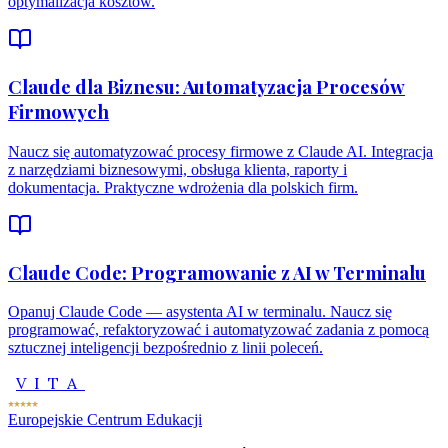
optymalizacja kosztów.
Claude dla Biznesu: Automatyzacja Procesów
Firmowych
Naucz się automatyzować procesy firmowe z Claude AI. Integracja
z narzędziami biznesowymi, obsługa klienta, raporty i
dokumentacja. Praktyczne wdrożenia dla polskich firm.
Claude Code: Programowanie z AI w Terminalu
Opanuj Claude Code — asystenta AI w terminalu. Naucz się
programować, refaktoryzować i automatyzować zadania z pomocą
sztucznej inteligencji bezpośrednio z linii poleceń.
VITA
Europejskie Centrum Edukacji