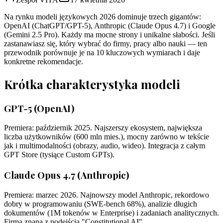
Na rynku modeli językowych 2026 dominuje trzech gigantów:
OpenAI (ChatGPT/GPT-5), Anthropic (Claude Opus 4.7) i Google
(Gemini 2.5 Pro). Każdy ma mocne strony i unikalne słabości. Jeśli
zastanawiasz się, który wybrać do firmy, pracy albo nauki — ten
przewodnik porównuje je na 10 kluczowych wymiarach i daje
konkretne rekomendacje.
Krótka charakterystyka modeli
GPT-5 (OpenAI)
Premiera: październik 2025. Najszerszy ekosystem, największa
liczba użytkowników (600 mln mies.), mocny zarówno w tekście
jak i multimodalności (obrazy, audio, wideo). Integracja z całym
GPT Store (tysiące Custom GPTs).
Claude Opus 4.7 (Anthropic)
Premiera: marzec 2026. Najnowszy model Anthropic, rekordowo
dobry w programowaniu (SWE-bench 68%), analizie długich
dokumentów (1M tokenów w Enterprise) i zadaniach analitycznych.
Firma znana z podejścia "Constitutional AI".