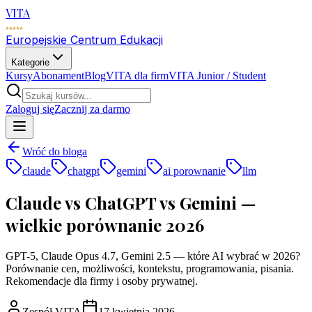
VITA
Europejskie Centrum Edukacji
Kategorie
Kursy
Abonament
Blog
VITA dla firm
VITA Junior / Student
Zaloguj się
Zacznij za darmo
Wróć do bloga
claude
chatgpt
gemini
ai porownanie
llm
Claude vs ChatGPT vs Gemini —
wielkie porównanie 2026
GPT-5, Claude Opus 4.7, Gemini 2.5 — które AI wybrać w 2026?
Porównanie cen, możliwości, kontekstu, programowania, pisania.
Rekomendacje dla firmy i osoby prywatnej.
Zespół VITA
17 kwietnia 2026