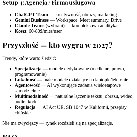
Setup 4: Agencja / Firma usługowa
ChatGPT Team
— kreatywność, obrazy, marketing
Gemini Business
— Workspace, Meet summary, Drive
Claude Teams
(wybrani) — kompleksowa analityka
Koszt
: 60-80$/mies/user
Przyszłość — kto wygra w 2027?
Trendy, które warto śledzić:
Specjalizacja
— modele dedykowane (medicine, prawo,
programowanie)
Lokalność
— małe modele działające na laptopie/telefonie
Agentowość
— AI wykonujące zadania wieloetapowe
samodzielnie
Multimodalność
— naturalne łączenie tekstu, obrazu, wideo,
audio, kodu
Regulacja
— AI Act UE, SB 1047 w Kalifornii, przepisy
chińskie
Nie ma zwycięzcy — rynek rozdzieli się na specjalizacje.