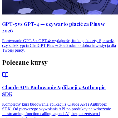
GPT-5 vs GPT-4 — czy warto płacić za Plus w
2026
Porównanie GPT-5 z GPT-4: wydajność, funkcje, koszty. Sprawdź,
czy subskrypcja ChatGPT Plus w 2026 roku to dobra inwestycja dla
Twojej pracy.
Polecane kursy
Claude API: Budowanie Aplikacji z Anthropic
SDK
Kompletny kurs budowania aplikacji z Claude API i Anthropic
SDK. Od pierwszego wywołania API po produkcyjne wdrożenie
— streaming, function calling, agenci AI, bezpieczeństwo i