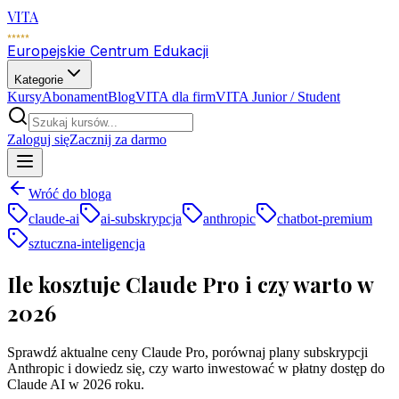
VITA
Europejskie Centrum Edukacji
Kategorie
Kursy
Abonament
Blog
VITA dla firm
VITA Junior / Student
Zaloguj się
Zacznij za darmo
Wróć do bloga
claude-ai
ai-subskrypcja
anthropic
chatbot-premium
sztuczna-inteligencja
Ile kosztuje Claude Pro i czy warto w
2026
Sprawdź aktualne ceny Claude Pro, porównaj plany subskrypcji
Anthropic i dowiedz się, czy warto inwestować w płatny dostęp do
Claude AI w 2026 roku.