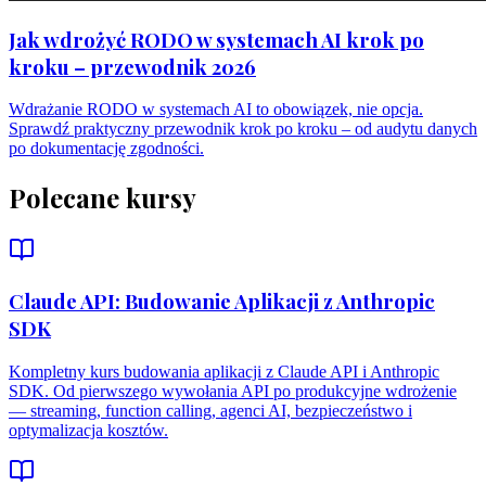
Jak wdrożyć RODO w systemach AI krok po
kroku – przewodnik 2026
Wdrażanie RODO w systemach AI to obowiązek, nie opcja.
Sprawdź praktyczny przewodnik krok po kroku – od audytu danych
po dokumentację zgodności.
Polecane kursy
Claude API: Budowanie Aplikacji z Anthropic
SDK
Kompletny kurs budowania aplikacji z Claude API i Anthropic
SDK. Od pierwszego wywołania API po produkcyjne wdrożenie
— streaming, function calling, agenci AI, bezpieczeństwo i
optymalizacja kosztów.