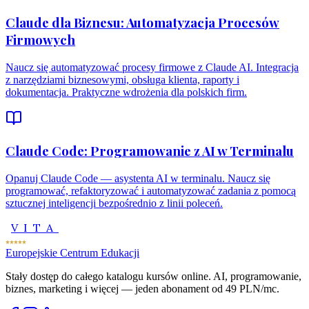
Claude dla Biznesu: Automatyzacja Procesów
Firmowych
Naucz się automatyzować procesy firmowe z Claude AI. Integracja
z narzędziami biznesowymi, obsługa klienta, raporty i
dokumentacja. Praktyczne wdrożenia dla polskich firm.
Claude Code: Programowanie z AI w Terminalu
Opanuj Claude Code — asystenta AI w terminalu. Naucz się
programować, refaktoryzować i automatyzować zadania z pomocą
sztucznej inteligencji bezpośrednio z linii poleceń.
VITA
Europejskie Centrum Edukacji
Stały dostęp do całego katalogu kursów online. AI, programowanie,
biznes, marketing i więcej — jeden abonament od 49 PLN/mc.