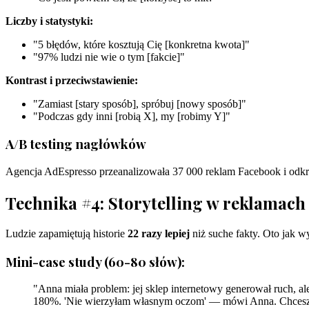
Liczby i statystyki:
"5 błędów, które kosztują Cię [konkretna kwota]"
"97% ludzi nie wie o tym [fakcie]"
Kontrast i przeciwstawienie:
"Zamiast [stary sposób], spróbuj [nowy sposób]"
"Podczas gdy inni [robią X], my [robimy Y]"
A/B testing nagłówków
Agencja AdEspresso przeanalizowała 37 000 reklam Facebook i odkr
Technika #4: Storytelling w reklamac
Ludzie zapamiętują historie
22 razy lepiej
niż suche fakty. Oto jak wy
Mini-case study (60-80 słów):
"Anna miała problem: jej sklep internetowy generował ruch, al
180%. 'Nie wierzyłam własnym oczom' — mówi Anna. Chcesz