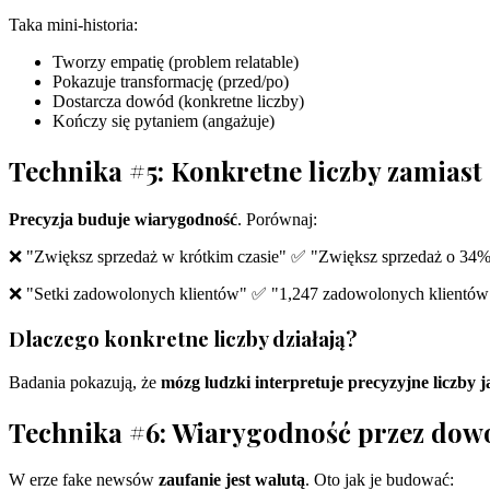
Taka mini-historia:
Tworzy empatię (problem relatable)
Pokazuje transformację (przed/po)
Dostarcza dowód (konkretne liczby)
Kończy się pytaniem (angażuje)
Technika #5: Konkretne liczby zamias
Precyzja buduje wiarygodność
. Porównaj:
❌ "Zwiększ sprzedaż w krótkim czasie" ✅ "Zwiększ sprzedaż o 34%
❌ "Setki zadowolonych klientów" ✅ "1,247 zadowolonych klientów
Dlaczego konkretne liczby działają?
Badania pokazują, że
mózg ludzki interpretuje precyzyjne liczby 
Technika #6: Wiarygodność przez dowod
W erze fake newsów
zaufanie jest walutą
. Oto jak je budować: