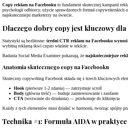
Copy reklam na Facebooku
to fundament skutecznej kampanii rek
psychologii odbiorcy, użycie sprawdzonych formuł copywriterskich 
najskuteczniejsi marketerzy na świecie.
Dlaczego dobry copy jest kluczowy dl
Statystyki są bezlitosne:
średni CTR reklam na Facebooku wynosi
wybitną reklamą tkwi często właśnie w tekście.
Badania Social Media Examiner pokazują, że
najskuteczniejsze r
Anatomia skutecznego copy na Facebooku
Skuteczny copywriting Facebook składa się z trzech kluczowych el
Hook
(pierwsze 1-2 zdania) — zatrzymuje scroll
Body
(główna treść) — buduje zainteresowanie i zaufanie
CTA
(wezwanie do działania) — przekonuje do kliknięcia
Każdy z tych elementów musi działać w harmonii, tworząc spójny p
Technika #1: Formuła AIDA w praktyce