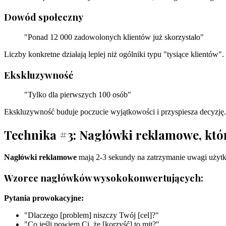
Dowód społeczny
"Ponad 12 000 zadowolonych klientów już skorzystało"
Liczby konkretne działają lepiej niż ogólniki typu "tysiące klientów".
Ekskluzywność
"Tylko dla pierwszych 100 osób"
Ekskluzywność buduje poczucie wyjątkowości i przyspiesza decyzję.
Technika #3: Nagłówki reklamowe, któr
Nagłówki reklamowe
mają 2-3 sekundy na zatrzymanie uwagi użyt
Wzorce nagłówków wysokokonwertujących:
Pytania prowokacyjne:
"Dlaczego [problem] niszczy Twój [cel]?"
"Co jeśli powiem Ci, że [korzyść] to mit?"