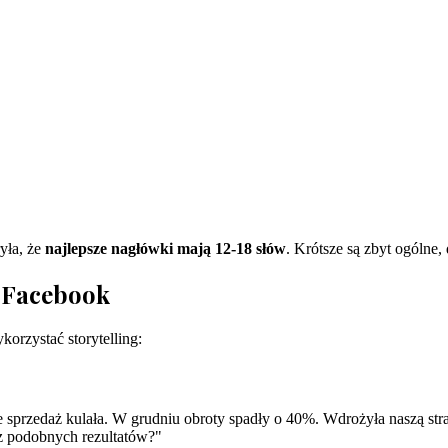
yła, że
najlepsze nagłówki mają 12-18 słów
. Krótsze są zbyt ogólne
h Facebook
korzystać storytelling:
e sprzedaż kulała. W grudniu obroty spadły o 40%. Wdrożyła naszą stra
 podobnych rezultatów?"