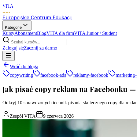
VITA
Europejskie Centrum Edukacji
Kategorie
Kursy
Abonament
Blog
VITA dla firm
VITA Junior / Student
Zaloguj się
Zacznij za darmo
Wróć do bloga
copywriting
facebook-ads
reklamy-facebook
marketing
Jak pisać copy reklam na Facebooku —
Odkryj 10 sprawdzonych technik pisania skutecznego copy dla rekl
Zespół VITA
9 czerwca 2026