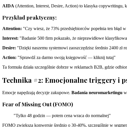
AIDA
(Attention, Interest, Desire, Action) to klasyka copywritingu,
Przykład praktyczny:
Attention:
"Czy wiesz, że 73% przedsiębiorców popełnia ten błąd w
Interest:
"Badanie 500 firm pokazało, że nieprawidłowe klasyfikowan
Desire:
"Dzięki naszemu systemowi zaoszczędzisz średnio 2400 zł r
Action:
"Sprawdź za darmo swoją księgowość — kliknij tutaj"
Ta formuła działa szczególnie dobrze w reklamach B2B, gdzie odbio
Technika #2: Emocjonalne triggery i 
Emocje napędzają decyzje zakupowe.
Badania neuromarketingu
ws
Fear of Missing Out (FOMO)
"Tylko 48 godzin — potem cena wraca do normalnej"
FOMO zwiększa konwersje średnio o 30-40%, szczególnie w segmen