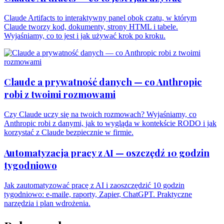
Claude Artifacts to interaktywny panel obok czatu, w którym
Claude tworzy kod, dokumenty, strony HTML i tabele.
Wyjaśniamy, co to jest i jak używać krok po kroku.
Claude a prywatność danych — co Anthropic
robi z twoimi rozmowami
Czy Claude uczy się na twoich rozmowach? Wyjaśniamy, co
Anthropic robi z danymi, jak to wygląda w kontekście RODO i jak
korzystać z Claude bezpiecznie w firmie.
Automatyzacja pracy z AI — oszczędź 10 godzin
tygodniowo
Jak zautomatyzować pracę z AI i zaoszczędzić 10 godzin
tygodniowo: e-maile, raporty, Zapier, ChatGPT. Praktyczne
narzędzia i plan wdrożenia.