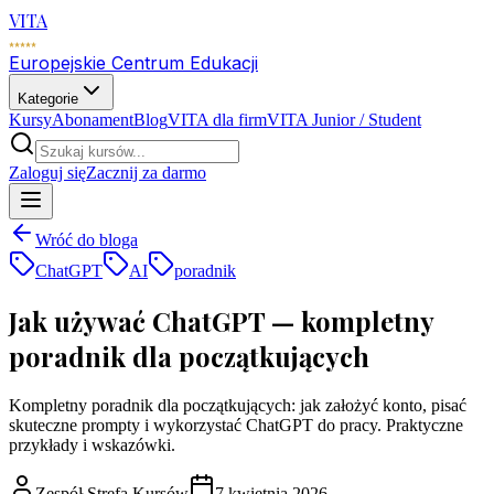
VITA
Europejskie Centrum Edukacji
Kategorie
Kursy
Abonament
Blog
VITA dla firm
VITA Junior / Student
Zaloguj się
Zacznij za darmo
Wróć do bloga
ChatGPT
AI
poradnik
Jak używać ChatGPT — kompletny
poradnik dla początkujących
Kompletny poradnik dla początkujących: jak założyć konto, pisać
skuteczne prompty i wykorzystać ChatGPT do pracy. Praktyczne
przykłady i wskazówki.
Zespół Strefa Kursów
7 kwietnia 2026