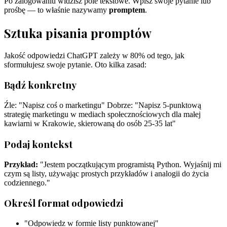
Po zalogowaniu widzisz pole tekstowe. Wpisz swoje pytanie lub
prośbę — to właśnie nazywamy
promptem
.
Sztuka pisania promptów
Jakość odpowiedzi ChatGPT zależy w 80% od tego, jak
sformułujesz swoje pytanie. Oto kilka zasad:
Bądź konkretny
Źle: "Napisz coś o marketingu" Dobrze: "Napisz 5-punktową
strategię marketingu w mediach społecznościowych dla małej
kawiarni w Krakowie, skierowaną do osób 25-35 lat"
Podaj kontekst
Przykład:
"Jestem początkującym programistą Python. Wyjaśnij mi
czym są listy, używając prostych przykładów i analogii do życia
codziennego."
Określ format odpowiedzi
"Odpowiedz w formie listy punktowanej"