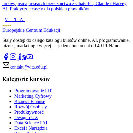
umów, pisma, research orzecznictwa z ChatGPT, Claude i Harvey
AI. Praktyczne case'y dla polskich prawników.
VITA
Europejskie Centrum Edukacji
Stały dostęp do całego katalogu kursów online. AI, programowanie,
biznes, marketing i więcej — jeden abonament od 49 PLN/mc.
♪
kontakt@vita.edu.pl
Kategorie kursów
Programowanie i IT
Marketing Cyfrowy
Biznes i Finanse
Rozwój Osobisty
Produktywność
Design i UX
Data Science i AI
Excel i Narzędzia