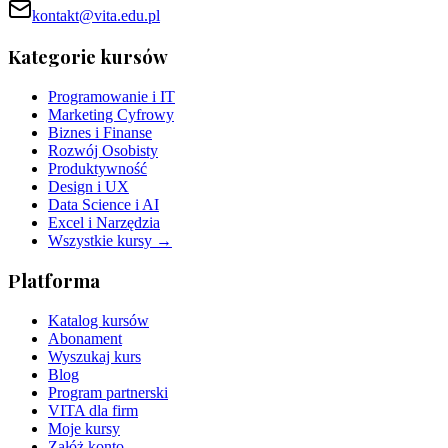
kontakt@vita.edu.pl
Kategorie kursów
Programowanie i IT
Marketing Cyfrowy
Biznes i Finanse
Rozwój Osobisty
Produktywność
Design i UX
Data Science i AI
Excel i Narzędzia
Wszystkie kursy →
Platforma
Katalog kursów
Abonament
Wyszukaj kurs
Blog
Program partnerski
VITA dla firm
Moje kursy
Załóż konto