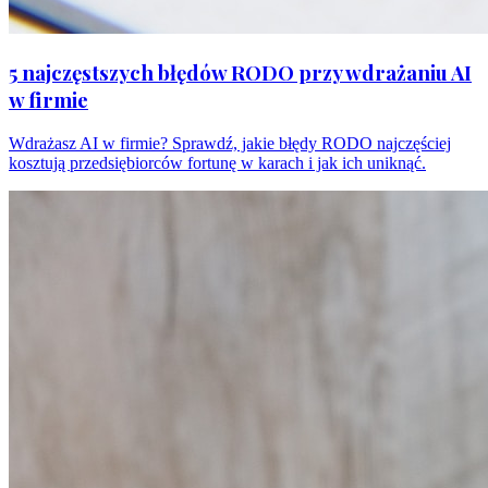
5 najczęstszych błędów RODO przy wdrażaniu AI
w firmie
Wdrażasz AI w firmie? Sprawdź, jakie błędy RODO najczęściej
kosztują przedsiębiorców fortunę w karach i jak ich uniknąć.