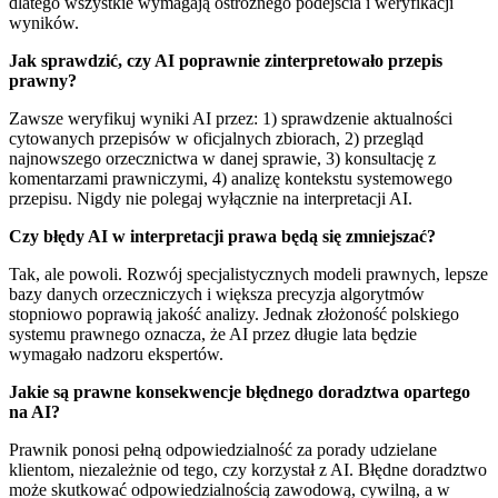
dlatego wszystkie wymagają ostrożnego podejścia i weryfikacji
wyników.
Jak sprawdzić, czy AI poprawnie zinterpretowało przepis
prawny?
Zawsze weryfikuj wyniki AI przez: 1) sprawdzenie aktualności
cytowanych przepisów w oficjalnych zbiorach, 2) przegląd
najnowszego orzecznictwa w danej sprawie, 3) konsultację z
komentarzami prawniczymi, 4) analizę kontekstu systemowego
przepisu. Nigdy nie polegaj wyłącznie na interpretacji AI.
Czy błędy AI w interpretacji prawa będą się zmniejszać?
Tak, ale powoli. Rozwój specjalistycznych modeli prawnych, lepsze
bazy danych orzeczniczych i większa precyzja algorytmów
stopniowo poprawią jakość analizy. Jednak złożoność polskiego
systemu prawnego oznacza, że AI przez długie lata będzie
wymagało nadzoru ekspertów.
Jakie są prawne konsekwencje błędnego doradztwa opartego
na AI?
Prawnik ponosi pełną odpowiedzialność za porady udzielane
klientom, niezależnie od tego, czy korzystał z AI. Błędne doradztwo
może skutkować odpowiedzialnością zawodową, cywilną, a w