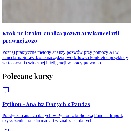
Krok po kroku: analiza pozwu AI w kancelarii
prawnej 2026
Poznaj praktyczne metody analizy pozwów przy pomocy AI w
kancelarii. Sprawdzone narzędzia, workflows i konkretne przykłady
zastosowania sztucznej inteligencji w pracy prawnika.
Polecane kursy
Python - Analiza Danych z Pandas
Praktyczna analiza danych w Python z biblioteką Pandas. Import,
czyszczenie, transformacja i wizualizacja danych.