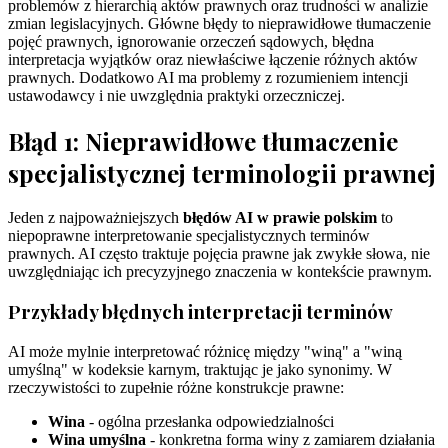
problemów z hierarchią aktów prawnych oraz trudności w analizie
zmian legislacyjnych. Główne błędy to nieprawidłowe tłumaczenie
pojęć prawnych, ignorowanie orzeczeń sądowych, błędna
interpretacja wyjątków oraz niewłaściwe łączenie różnych aktów
prawnych. Dodatkowo AI ma problemy z rozumieniem intencji
ustawodawcy i nie uwzględnia praktyki orzeczniczej.
Błąd 1: Nieprawidłowe tłumaczenie
specjalistycznej terminologii prawnej
Jeden z najpoważniejszych
błędów AI w prawie polskim
to
niepoprawne interpretowanie specjalistycznych terminów
prawnych. AI często traktuje pojęcia prawne jak zwykłe słowa, nie
uwzględniając ich precyzyjnego znaczenia w kontekście prawnym.
Przykłady błędnych interpretacji terminów
AI może mylnie interpretować różnicę między "winą" a "winą
umyślną" w kodeksie karnym, traktując je jako synonimy. W
rzeczywistości to zupełnie różne konstrukcje prawne:
Wina
- ogólna przesłanka odpowiedzialności
Wina umyślna
- konkretna forma winy z zamiarem działania