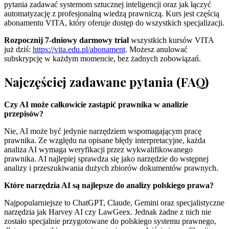
pytania zadawać systemom sztucznej inteligencji oraz jak łączyć
automatyzację z profesjonalną wiedzą prawniczą. Kurs jest częścią
abonamentu VITA, który oferuje dostęp do wszystkich specjalizacji.
Rozpocznij 7-dniowy darmowy trial
wszystkich kursów VITA
już dziś:
https://vita.edu.pl/abonament
. Możesz anulować
subskrypcję w każdym momencie, bez żadnych zobowiązań.
Najczęściej zadawane pytania (FAQ)
Czy AI może całkowicie zastąpić prawnika w analizie
przepisów?
Nie, AI może być jedynie narzędziem wspomagającym pracę
prawnika. Ze względu na opisane błędy interpretacyjne, każda
analiza AI wymaga weryfikacji przez wykwalifikowanego
prawnika. AI najlepiej sprawdza się jako narzędzie do wstępnej
analizy i przeszukiwania dużych zbiorów dokumentów prawnych.
Które narzędzia AI są najlepsze do analizy polskiego prawa?
Najpopularniejsze to ChatGPT, Claude, Gemini oraz specjalistyczne
narzędzia jak Harvey AI czy LawGeex. Jednak żadne z nich nie
zostało specjalnie przygotowane do polskiego systemu prawnego,