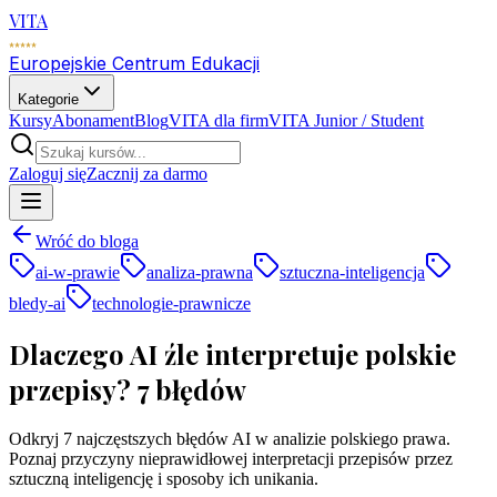
VITA
Europejskie Centrum Edukacji
Kategorie
Kursy
Abonament
Blog
VITA dla firm
VITA Junior / Student
Zaloguj się
Zacznij za darmo
Wróć do bloga
ai-w-prawie
analiza-prawna
sztuczna-inteligencja
bledy-ai
technologie-prawnicze
Dlaczego AI źle interpretuje polskie
przepisy? 7 błędów
Odkryj 7 najczęstszych błędów AI w analizie polskiego prawa.
Poznaj przyczyny nieprawidłowej interpretacji przepisów przez
sztuczną inteligencję i sposoby ich unikania.