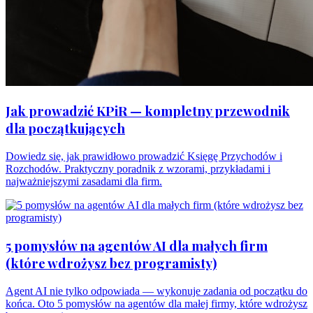
Jak prowadzić KPiR — kompletny przewodnik
dla początkujących
Dowiedz się, jak prawidłowo prowadzić Księgę Przychodów i
Rozchodów. Praktyczny poradnik z wzorami, przykładami i
najważniejszymi zasadami dla firm.
5 pomysłów na agentów AI dla małych firm
(które wdrożysz bez programisty)
Agent AI nie tylko odpowiada — wykonuje zadania od początku do
końca. Oto 5 pomysłów na agentów dla małej firmy, które wdrożysz