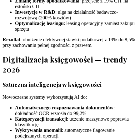
Zmianę formy opodatkowania
: przejście z 19% CIT na
estoński CIT
Inwestycje w R&D
: ulga na działalność badawczo-
rozwojową (200% kosztów)
Optymalizację leasingu
: leasing operacyjny zamiast zakupu
sprzętu
Rezultat
: obniżenie efektywnej stawki podatkowej z 19% do 8,5%
przy zachowaniu pełnej zgodności z prawem.
Digitalizacja księgowości — trendy
2026
Sztuczna inteligencja w księgowości
Nowoczesne systemy wykorzystują AI do:
Automatycznego rozpoznawania dokumentów
:
dokładność OCR wzrosła do 99,2%
Kategoryzacji transakcji
: uczenie maszynowe poprawia
klasyfikację
Wykrywania anomalii
: automatyczne flagowanie
podejrzanych operacji