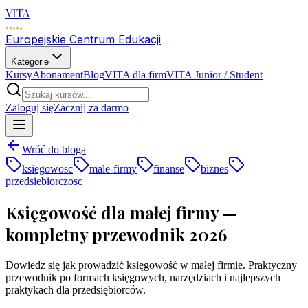
VITA
Europejskie Centrum Edukacji
Kategorie
Kursy
Abonament
Blog
VITA dla firm
VITA Junior / Student
Zaloguj się
Zacznij za darmo
Wróć do bloga
ksiegowosc
male-firmy
finanse
biznes
przedsiebiorczosc
Księgowość dla małej firmy —
kompletny przewodnik 2026
Dowiedz się jak prowadzić księgowość w małej firmie. Praktyczny
przewodnik po formach księgowych, narzędziach i najlepszych
praktykach dla przedsiębiorców.