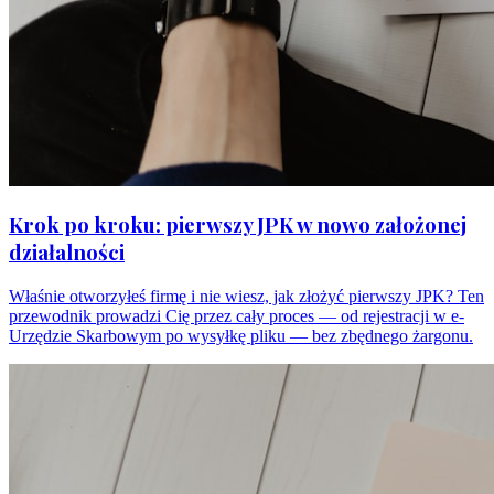
Krok po kroku: pierwszy JPK w nowo założonej
działalności
Właśnie otworzyłeś firmę i nie wiesz, jak złożyć pierwszy JPK? Ten
przewodnik prowadzi Cię przez cały proces — od rejestracji w e-
Urzędzie Skarbowym po wysyłkę pliku — bez zbędnego żargonu.