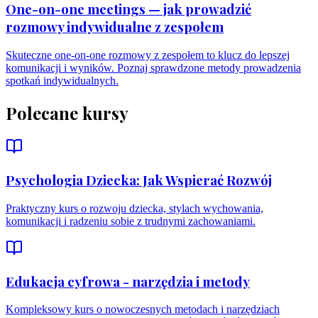
One-on-one meetings — jak prowadzić
rozmowy indywidualne z zespołem
Skuteczne one-on-one rozmowy z zespołem to klucz do lepszej
komunikacji i wyników. Poznaj sprawdzone metody prowadzenia
spotkań indywidualnych.
Polecane kursy
Psychologia Dziecka: Jak Wspierać Rozwój
Praktyczny kurs o rozwoju dziecka, stylach wychowania,
komunikacji i radzeniu sobie z trudnymi zachowaniami.
Edukacja cyfrowa - narzędzia i metody
Kompleksowy kurs o nowoczesnych metodach i narzędziach