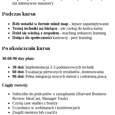
niż intensywne maraton'y
Podczas kursu
Rób notatki w formie mind map
- lepsze zapamiętywanie
Testuj techniki na bieżąco
- nie czekaj do końca kursu
Dziel się wiedzą z zespołem
- teaching enhances learning
Dołącz do społeczności
kursowej - peer learning
Po ukończeniu kursu
30-60-90 day plan:
30 dni:
Implementacja 2-3 podstawowych technik
60 dni:
Ewaluacja pierwszych rezultatów, dostosowania
90 dni:
Pełna integracja nowych metod z codzienną pracą
Ciągły rozwój:
Subscribe do podcastów o zarządzaniu (Harvard Business
Review IdeaCast, Manager Tools)
Czytaj case studies z branży
Uczestnicz w webinarach i konferencjach
Znajdź mentora lub coach'a