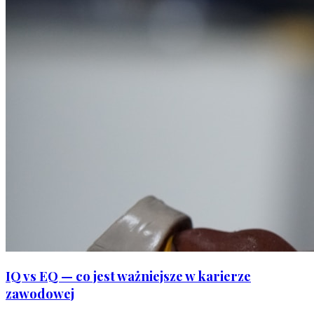
IQ vs EQ — co jest ważniejsze w karierze
zawodowej