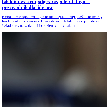
Jak budować empatię w zespole zdalnym –
przewodnik dla liderów
Empatia w zespole zdalnym to nie miękka umiejętność – to twardy
fundament efektywności. Dowiedz się, jak lider może ją budować
świadomie, narzędziami i codziennymi rytuałami.