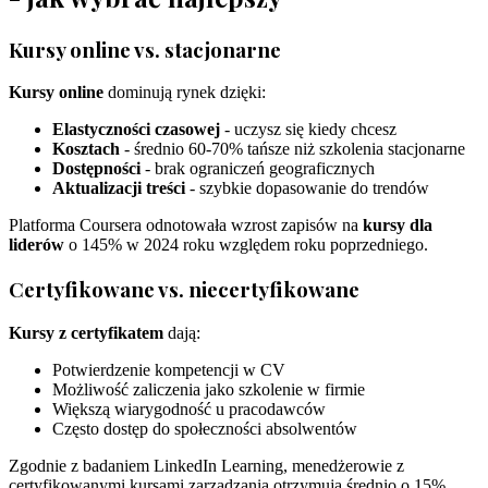
Kursy online vs. stacjonarne
Kursy online
dominują rynek dzięki:
Elastyczności czasowej
- uczysz się kiedy chcesz
Kosztach
- średnio 60-70% tańsze niż szkolenia stacjonarne
Dostępności
- brak ograniczeń geograficznych
Aktualizacji treści
- szybkie dopasowanie do trendów
Platforma Coursera odnotowała wzrost zapisów na
kursy dla
liderów
o 145% w 2024 roku względem roku poprzedniego.
Certyfikowane vs. niecertyfikowane
Kursy z certyfikatem
dają:
Potwierdzenie kompetencji w CV
Możliwość zaliczenia jako szkolenie w firmie
Większą wiarygodność u pracodawców
Często dostęp do społeczności absolwentów
Zgodnie z badaniem LinkedIn Learning, menedżerowie z
certyfikowanymi kursami zarządzania otrzymują średnio o 15%