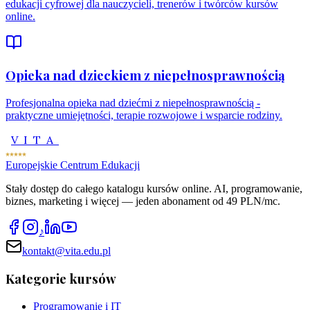
edukacji cyfrowej dla nauczycieli, trenerów i twórców kursów
online.
Opieka nad dzieckiem z niepełnosprawnością
Profesjonalna opieka nad dziećmi z niepełnosprawnością -
praktyczne umiejętności, terapie rozwojowe i wsparcie rodziny.
VITA
Europejskie Centrum Edukacji
Stały dostęp do całego katalogu kursów online. AI, programowanie,
biznes, marketing i więcej — jeden abonament od 49 PLN/mc.
♪
kontakt@vita.edu.pl
Kategorie kursów
Programowanie i IT