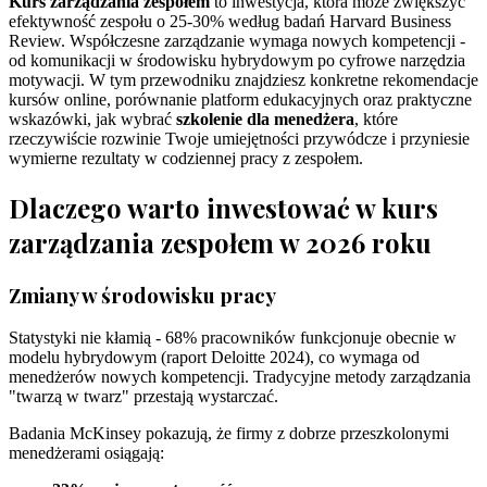
Kurs zarządzania zespołem
to inwestycja, która może zwiększyć
efektywność zespołu o 25-30% według badań Harvard Business
Review. Współczesne zarządzanie wymaga nowych kompetencji -
od komunikacji w środowisku hybrydowym po cyfrowe narzędzia
motywacji. W tym przewodniku znajdziesz konkretne rekomendacje
kursów online, porównanie platform edukacyjnych oraz praktyczne
wskazówki, jak wybrać
szkolenie dla menedżera
, które
rzeczywiście rozwinie Twoje umiejętności przywódcze i przyniesie
wymierne rezultaty w codziennej pracy z zespołem.
Dlaczego warto inwestować w kurs
zarządzania zespołem w 2026 roku
Zmiany w środowisku pracy
Statystyki nie kłamią - 68% pracowników funkcjonuje obecnie w
modelu hybrydowym (raport Deloitte 2024), co wymaga od
menedżerów nowych kompetencji. Tradycyjne metody zarządzania
"twarzą w twarz" przestają wystarczać.
Badania McKinsey pokazują, że firmy z dobrze przeszkolonymi
menedżerami osiągają: