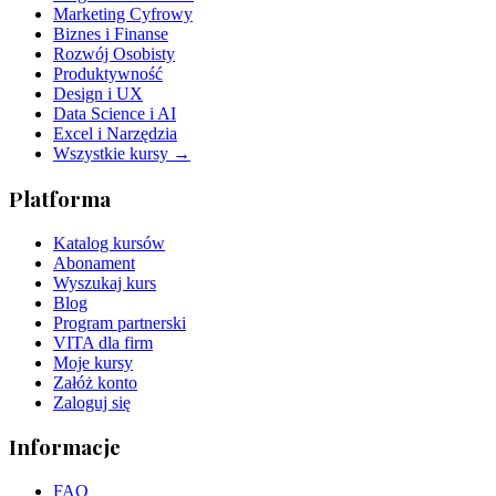
Marketing Cyfrowy
Biznes i Finanse
Rozwój Osobisty
Produktywność
Design i UX
Data Science i AI
Excel i Narzędzia
Wszystkie kursy →
Platforma
Katalog kursów
Abonament
Wyszukaj kurs
Blog
Program partnerski
VITA dla firm
Moje kursy
Załóż konto
Zaloguj się
Informacje
FAQ