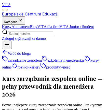
VITA
Europejskie Centrum Edukacji
Kategorie
Kursy
Abonament
Blog
VITA dla firm
VITA Junior / Student
Zaloguj się
Zacznij za darmo
Wróć do bloga
zarzadzanie-zespolem
szkolenia-menedzerskie
kursy-
online
rozwoj-kariery
produktywnosc
Kurs zarządzania zespołem online —
pełny przewodnik dla menedżera
2026
Poznaj najlepsze kursy zarządzania zespołem online. Praktyczny
przewodnik z rekomendacjami, porównaniem platform i