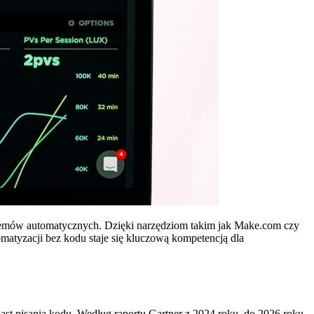
emów automatycznych. Dzięki narzędziom takim jak Make.com czy
matyzacji bez kodu staje się kluczową kompetencją dla
st pisania kodu. Według raportu Gartner z 2024 roku, do 2026 roku