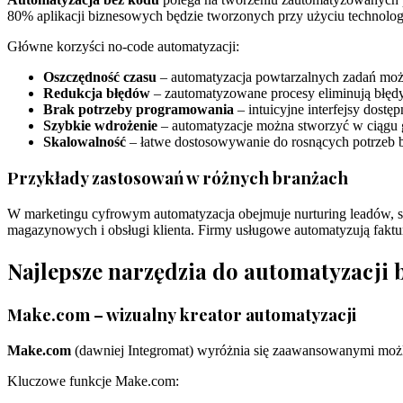
80% aplikacji biznesowych będzie tworzonych przy użyciu technolog
Główne korzyści no-code automatyzacji:
Oszczędność czasu
– automatyzacja powtarzalnych zadań moż
Redukcja błędów
– zautomatyzowane procesy eliminują błędy
Brak potrzeby programowania
– intuicyjne interfejsy dostę
Szybkie wdrożenie
– automatyzacje można stworzyć w ciągu g
Skalowalność
– łatwe dostosowywanie do rosnących potrzeb
Przykłady zastosowań w różnych branżach
W marketingu cyfrowym automatyzacja obejmuje nurturing leadów, s
magazynowych i obsługi klienta. Firmy usługowe automatyzują faktu
Najlepsze narzędzia do automatyzacji
Make.com – wizualny kreator automatyzacji
Make.com
(dawniej Integromat) wyróżnia się zaawansowanymi możliw
Kluczowe funkcje Make.com: