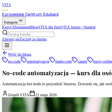
VITA
Europejskie Centrum Edukacji
Kategorie
Kursy
Abonament
Blog
VITA dla firm
VITA Junior / Student
Zaloguj się
Zacznij za darmo
Wróć do bloga
no-code
automatyzacja
make-com
zapier
kursy-onlin
No-code automatyzacja — kurs dla osó
Automatyzacja bez kodu to przyszłość biznesu. Dowiedz się, jak os
Zespół VITA
22 maja 2026