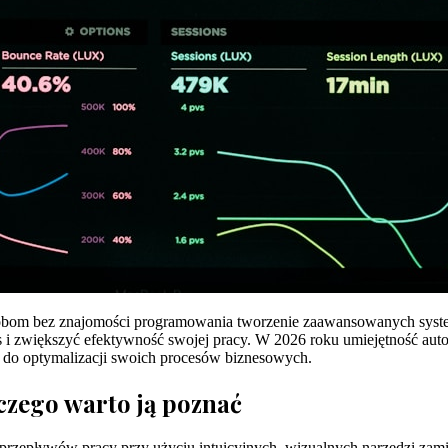
sobom bez znajomości programowania tworzenie zaawansowanych syst
 i zwiększyć efektywność swojej pracy. W 2026 roku umiejętność auto
h do optymalizacji swoich procesów biznesowych.
czego warto ją poznać
zepływów pracy przy użyciu intuicyjnych, wizualnych narzędzi zamia