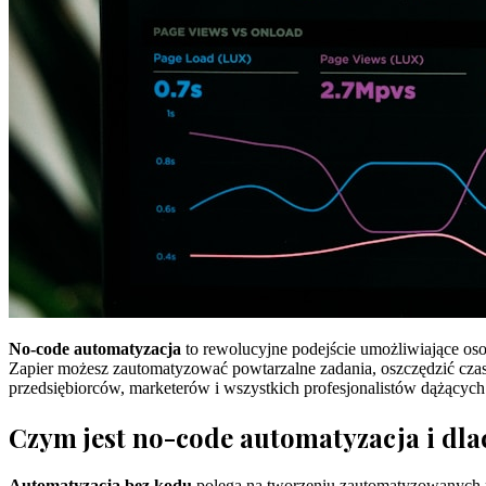
No-code automatyzacja
to rewolucyjne podejście umożliwiające o
Zapier możesz zautomatyzować powtarzalne zadania, oszczędzić czas
przedsiębiorców, marketerów i wszystkich profesjonalistów dążącyc
Czym jest no-code automatyzacja i dla
Automatyzacja bez kodu
polega na tworzeniu zautomatyzowanych pr