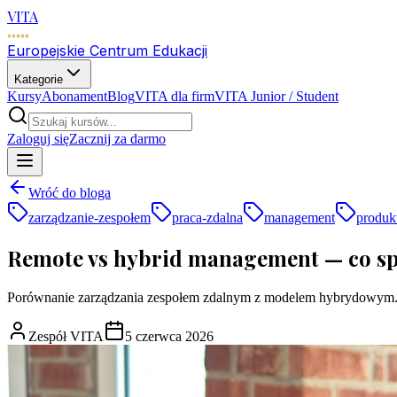
VITA
Europejskie Centrum Edukacji
Kategorie
Kursy
Abonament
Blog
VITA dla firm
VITA Junior / Student
Zaloguj się
Zacznij za darmo
Wróć do bloga
zarządzanie-zespołem
praca-zdalna
management
produk
Remote vs hybrid management — co spr
Porównanie zarządzania zespołem zdalnym z modelem hybrydowym. Dowi
Zespół VITA
5 czerwca 2026