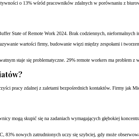
ktywności o 13% wśród pracowników zdalnych w porównaniu z biurowy
fer State of Remote Work 2024. Brak codziennych, nieformalnych i
kazywanie wartości firmy, budowanie więzi między zespołami i tworz
tnym staje się problematyczne. 29% remote workers ma problem z w
iatów?
yści pracy zdalnej z zaletami bezpośrednich kontaktów. Firmy jak Micr
wnicy mogą skupić się na zadaniach wymagających głębokiej koncentr
 83% nowych zatrudnionych uczy się szybciej, gdy może obserwować