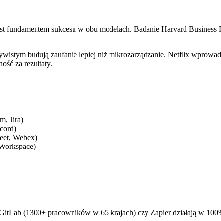
y, jest fundamentem sukcesu w obu modelach. Badanie Harvard Busines
zywistym budują zaufanie lepiej niż mikrozarządzanie. Netflix wprowadz
ść za rezultaty.
, Jira)
cord)
et, Webex)
 Workspace)
ak GitLab (1300+ pracowników w 65 krajach) czy Zapier działają w 100%