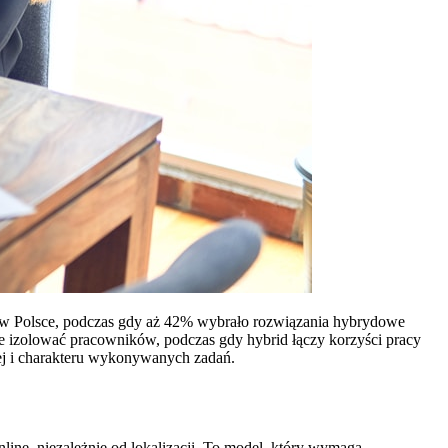
m w Polsce, podczas gdy aż 42% wybrało rozwiązania hybrydowe
że izolować pracowników, podczas gdy hybrid łączy korzyści pracy
nej i charakteru wykonywanych zadań.
ine, niezależnie od lokalizacji. To model, który wymaga