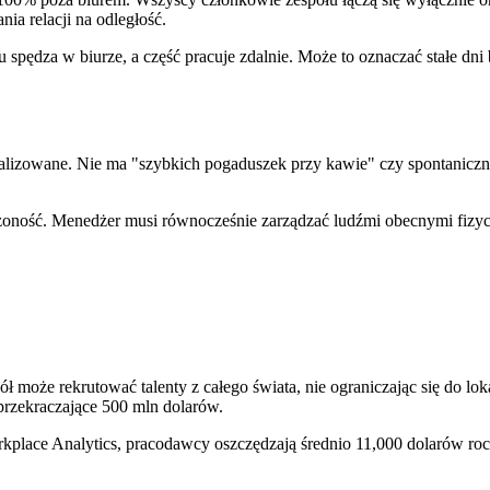
ia relacji na odległość.
u spędza w biurze, a część pracuje zdalnie. Może to oznaczać stałe dni
alizowane. Nie ma "szybkich pogaduszek przy kawie" czy spontanicz
ożoność. Menedżer musi równocześnie zarządzać ludźmi obecnymi fizycz
ł może rekrutować talenty z całego świata, nie ograniczając się do lo
przekraczające 500 mln dolarów.
rkplace Analytics, pracodawcy oszczędzają średnio 11,000 dolarów roc