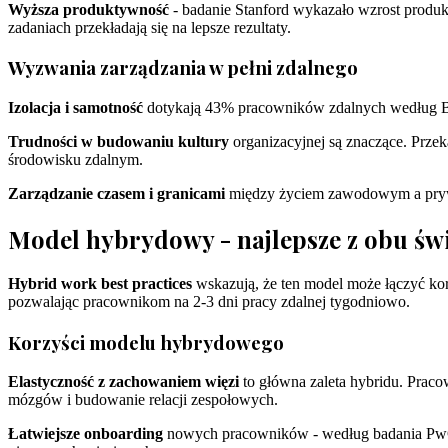
Wyższa produktywność
- badanie Stanford wykazało wzrost produ
zadaniach przekładają się na lepsze rezultaty.
Wyzwania zarządzania w pełni zdalnego
Izolacja i samotność
dotykają 43% pracowników zdalnych według Buf
Trudności w budowaniu kultury
organizacyjnej są znaczące. Prze
środowisku zdalnym.
Zarządzanie czasem i granicami
między życiem zawodowym a prywa
Model hybrydowy - najlepsze z obu św
Hybrid work best practices
wskazują, że ten model może łączyć korz
pozwalając pracownikom na 2-3 dni pracy zdalnej tygodniowo.
Korzyści modelu hybrydowego
Elastyczność z zachowaniem więzi
to główna zaleta hybridu. Praco
mózgów i budowanie relacji zespołowych.
Łatwiejsze onboarding
nowych pracowników - według badania PwC,