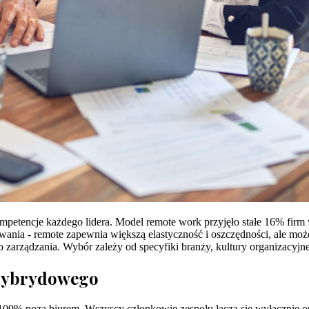
petencje każdego lidera. Model remote work przyjęło stałe 16% fir
wania - remote zapewnia większą elastyczność i oszczędności, ale mo
 zarządzania. Wybór zależy od specyfiki branży, kultury organizacyj
 hybrydowego
00% poza biurem. Wszyscy członkowie zespołu łączą się wyłącznie onl