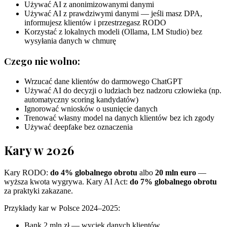
Używać AI z anonimizowanymi danymi
Używać AI z prawdziwymi danymi — jeśli masz DPA,
informujesz klientów i przestrzegasz RODO
Korzystać z lokalnych modeli (Ollama, LM Studio) bez
wysyłania danych w chmurę
Czego nie wolno:
Wrzucać dane klientów do darmowego ChatGPT
Używać AI do decyzji o ludziach bez nadzoru człowieka (np.
automatyczny scoring kandydatów)
Ignorować wniosków o usunięcie danych
Trenować własny model na danych klientów bez ich zgody
Używać deepfake bez oznaczenia
Kary w 2026
Kary RODO:
do 4% globalnego obrotu
albo
20 mln euro
—
wyższa kwota wygrywa. Kary AI Act:
do 7% globalnego obrotu
za praktyki zakazane.
Przykłady kar w Polsce 2024–2025:
Bank 2 mln zł — wyciek danych klientów