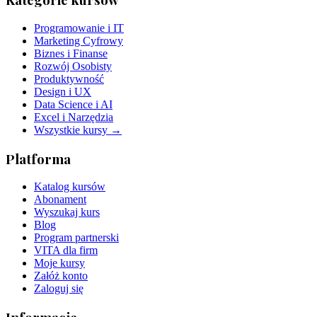
Programowanie i IT
Marketing Cyfrowy
Biznes i Finanse
Rozwój Osobisty
Produktywność
Design i UX
Data Science i AI
Excel i Narzędzia
Wszystkie kursy →
Platforma
Katalog kursów
Abonament
Wyszukaj kurs
Blog
Program partnerski
VITA dla firm
Moje kursy
Załóż konto
Zaloguj się