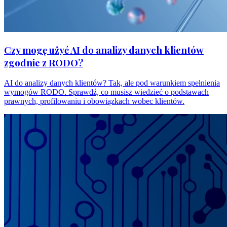
Czy mogę użyć AI do analizy danych klientów
zgodnie z RODO?
AI do analizy danych klientów? Tak, ale pod warunkiem spełnienia
wymogów RODO. Sprawdź, co musisz wiedzieć o podstawach
prawnych, profilowaniu i obowiązkach wobec klientów.