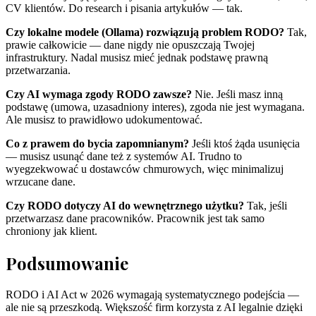
CV klientów. Do research i pisania artykułów — tak.
Czy lokalne modele (Ollama) rozwiązują problem RODO?
Tak,
prawie całkowicie — dane nigdy nie opuszczają Twojej
infrastruktury. Nadal musisz mieć jednak podstawę prawną
przetwarzania.
Czy AI wymaga zgody RODO zawsze?
Nie. Jeśli masz inną
podstawę (umowa, uzasadniony interes), zgoda nie jest wymagana.
Ale musisz to prawidłowo udokumentować.
Co z prawem do bycia zapomnianym?
Jeśli ktoś żąda usunięcia
— musisz usunąć dane też z systemów AI. Trudno to
wyegzekwować u dostawców chmurowych, więc minimalizuj
wrzucane dane.
Czy RODO dotyczy AI do wewnętrznego użytku?
Tak, jeśli
przetwarzasz dane pracowników. Pracownik jest tak samo
chroniony jak klient.
Podsumowanie
RODO i AI Act w 2026 wymagają systematycznego podejścia —
ale nie są przeszkodą. Większość firm korzysta z AI legalnie dzięki