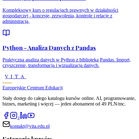
Kompleksowy kurs o regulacjach prawnych w działalności
gospodarczej - koncesje, zezwolenia, kontrole i relacje z
administracją.
Python - Analiza Danych z Pandas
Praktyczna analiza danych w Python z biblioteką Pandas. Import,
czyszczenie, transformacja i wizualizacja danych.
VITA
Europejskie Centrum Edukacji
Stały dostęp do całego katalogu kursów online. AI, programowanie,
biznes, marketing i więcej — jeden abonament od 49 PLN/mc.
♪
kontakt@vita.edu.pl
Kategorie kursów