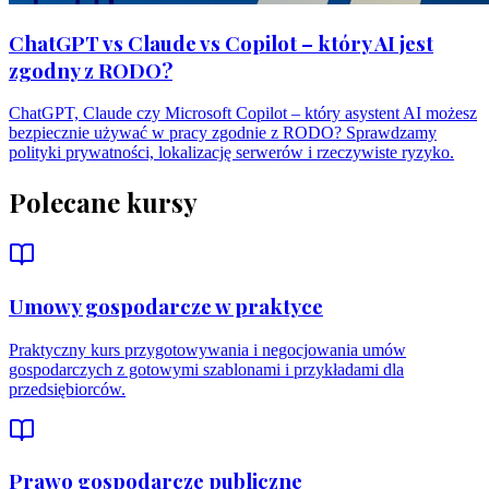
ChatGPT vs Claude vs Copilot – który AI jest
zgodny z RODO?
ChatGPT, Claude czy Microsoft Copilot – który asystent AI możesz
bezpiecznie używać w pracy zgodnie z RODO? Sprawdzamy
polityki prywatności, lokalizację serwerów i rzeczywiste ryzyko.
Polecane kursy
Umowy gospodarcze w praktyce
Praktyczny kurs przygotowywania i negocjowania umów
gospodarczych z gotowymi szablonami i przykładami dla
przedsiębiorców.
Prawo gospodarcze publiczne