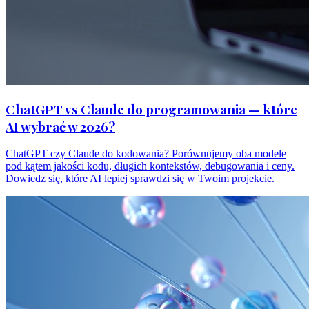
ChatGPT vs Claude do programowania — które
AI wybrać w 2026?
ChatGPT czy Claude do kodowania? Porównujemy oba modele
pod kątem jakości kodu, długich kontekstów, debugowania i ceny.
Dowiedz się, które AI lepiej sprawdzi się w Twoim projekcie.