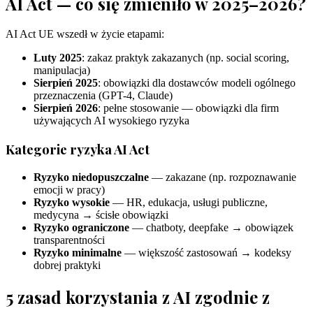
AI Act — co się zmieniło w 2025–2026?
AI Act UE wszedł w życie etapami:
Luty 2025
: zakaz praktyk zakazanych (np. social scoring,
manipulacja)
Sierpień 2025
: obowiązki dla dostawców modeli ogólnego
przeznaczenia (GPT-4, Claude)
Sierpień 2026
: pełne stosowanie — obowiązki dla firm
używających AI wysokiego ryzyka
Kategorie ryzyka AI Act
Ryzyko niedopuszczalne
— zakazane (np. rozpoznawanie
emocji w pracy)
Ryzyko wysokie
— HR, edukacja, usługi publiczne,
medycyna → ścisłe obowiązki
Ryzyko ograniczone
— chatboty, deepfake → obowiązek
transparentności
Ryzyko minimalne
— większość zastosowań → kodeksy
dobrej praktyki
5 zasad korzystania z AI zgodnie z