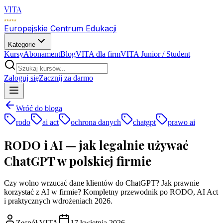
VITA
Europejskie Centrum Edukacji
Kategorie
Kursy
Abonament
Blog
VITA dla firm
VITA Junior / Student
Zaloguj się
Zacznij za darmo
Wróć do bloga
rodo
ai act
ochrona danych
chatgpt
prawo ai
RODO i AI — jak legalnie używać
ChatGPT w polskiej firmie
Czy wolno wrzucać dane klientów do ChatGPT? Jak prawnie
korzystać z AI w firmie? Kompletny przewodnik po RODO, AI Act
i praktycznych wdrożeniach 2026.
Zespół VITA
17 kwietnia 2026