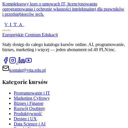
Kompleksowy kurs o umowach IT, licencjonowaniu
oprogramowania i ochronie własności intelektualnej dla prawników
i przedsiębiorców tech.
VITA
Europejskie Centrum Edukacji
Stały dostęp do całego katalogu kursów online. AI, programowanie,
biznes, marketing i więcej — jeden abonament od 49 PLN/mc.
♪
kontakt@vita.edu.pl
Kategorie kursów
Programowanie i IT
Marketing Cyfrowy
Biznes i Finanse
Rozwój Osobisty
Produktywność
Design i UX
Data Science i AI