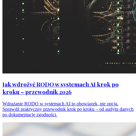
Jak wdrożyć RODO w systemach AI krok po
kroku – przewodnik 2026
Wdrażanie RODO w systemach AI to obowiązek, nie opcja.
Sprawdź praktyczny przewodnik krok po kroku – od audytu danych
po dokumentację zgodności.