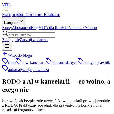
VITA
Europejskie Centrum Edukacji
Kategorie
Kursy
Abonament
Blog
VITA dla firm
VITA Junior / Student
Zaloguj się
Zacznij za darmo
Wróć do bloga
rodo
ai-w-kancelarii
ochrona-danych
chatgpt-prawnik
automatyzacja-prawnicza
RODO a AI w kancelarii — co wolno, a
czego nie
Sprawdź, jak bezpiecznie używać AI w kancelarii prawnej zgodnie
z RODO. Praktyczny poradnik dla prawników z konkretnymi
zasadami i ograniczeniami.