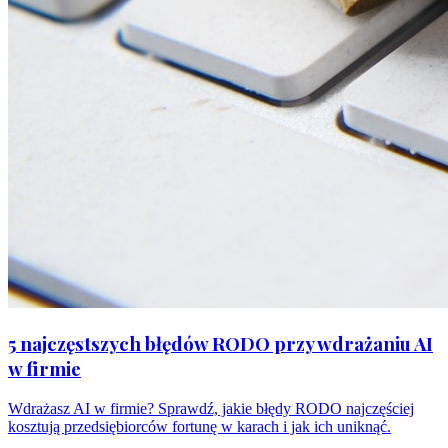
5 najczęstszych błędów RODO przy wdrażaniu AI
w firmie
Wdrażasz AI w firmie? Sprawdź, jakie błędy RODO najczęściej
kosztują przedsiębiorców fortunę w karach i jak ich uniknąć.