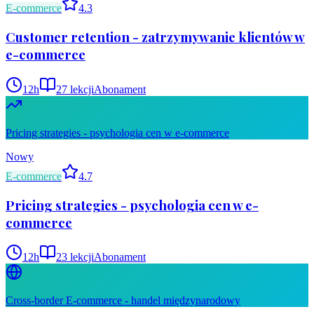
E-commerce
4.3
Customer retention - zatrzymywanie klientów w
e-commerce
12
h
27
lekcji
Abonament
Pricing strategies - psychologia cen w e-commerce
Nowy
E-commerce
4.7
Pricing strategies - psychologia cen w e-
commerce
12
h
23
lekcji
Abonament
Cross-border E-commerce - handel międzynarodowy