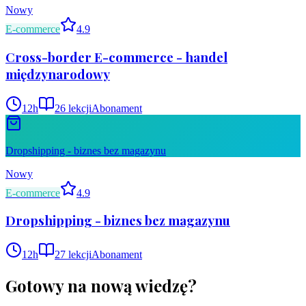
Nowy
E-commerce
4.9
Cross-border E-commerce - handel
międzynarodowy
12
h
26
lekcji
Abonament
Dropshipping - biznes bez magazynu
Nowy
E-commerce
4.9
Dropshipping - biznes bez magazynu
12
h
27
lekcji
Abonament
Gotowy na nową wiedzę?