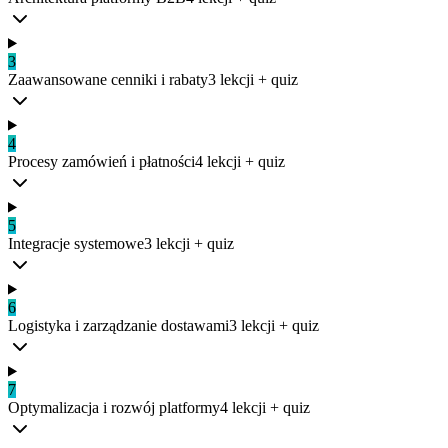
3
Zaawansowane cenniki i rabaty
3
lekcji
+ quiz
4
Procesy zamówień i płatności
4
lekcji
+ quiz
5
Integracje systemowe
3
lekcji
+ quiz
6
Logistyka i zarządzanie dostawami
3
lekcji
+ quiz
7
Optymalizacja i rozwój platformy
4
lekcji
+ quiz