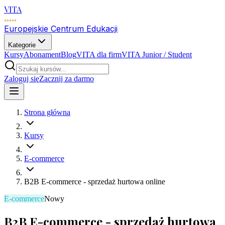
VITA
Europejskie Centrum Edukacji
Kategorie
Kursy
Abonament
Blog
VITA dla firm
VITA Junior / Student
Zaloguj się
Zacznij za darmo
Strona główna
Kursy
E-commerce
B2B E-commerce - sprzedaż hurtowa online
E-commerce
Nowy
B2B E-commerce - sprzedaż hurtowa