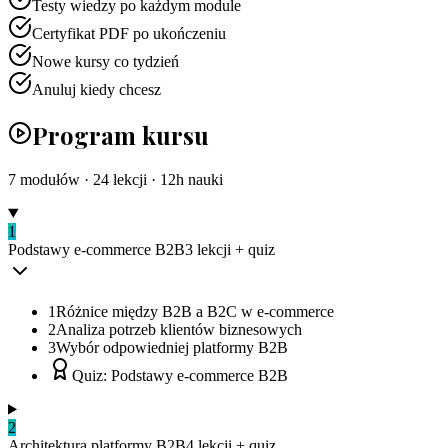
Testy wiedzy po każdym module
Certyfikat PDF po ukończeniu
Nowe kursy co tydzień
Anuluj kiedy chcesz
Program kursu
7
modułów ·
24
lekcji ·
12
h nauki
1
Podstawy e-commerce B2B
3
lekcji
+ quiz
1
Różnice między B2B a B2C w e-commerce
2
Analiza potrzeb klientów biznesowych
3
Wybór odpowiedniej platformy B2B
Quiz: Podstawy e-commerce B2B
2
Architektura platformy B2B
4
lekcji
+ quiz