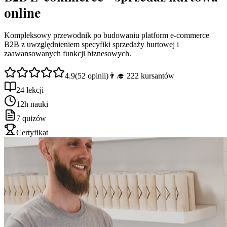
online
Kompleksowy przewodnik po budowaniu platform e-commerce
B2B z uwzględnieniem specyfiki sprzedaży hurtowej i
zaawansowanych funkcji biznesowych.
4.9
(
52
opinii)
👨‍🎓
222
kursantów
24 lekcji
12h nauki
7 quizów
Certyfikat