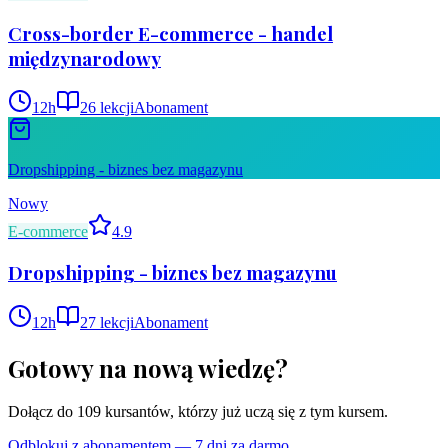
Cross-border E-commerce - handel
międzynarodowy
12
h
26
lekcji
Abonament
Dropshipping - biznes bez magazynu
Nowy
E-commerce
4.9
Dropshipping - biznes bez magazynu
12
h
27
lekcji
Abonament
Gotowy na nową wiedzę?
Dołącz do
109
kursantów, którzy już uczą się z tym kursem.
Odblokuj z abonamentem — 7 dni za darmo