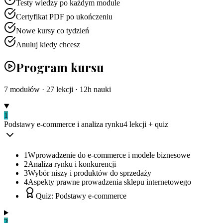
Testy wiedzy po każdym module
Certyfikat PDF po ukończeniu
Nowe kursy co tydzień
Anuluj kiedy chcesz
Program kursu
7
modułów ·
27
lekcji ·
12
h nauki
1
Podstawy e-commerce i analiza rynku
4
lekcji
+ quiz
1
Wprowadzenie do e-commerce i modele biznesowe
2
Analiza rynku i konkurencji
3
Wybór niszy i produktów do sprzedaży
4
Aspekty prawne prowadzenia sklepu internetowego
Quiz: Podstawy e-commerce
2