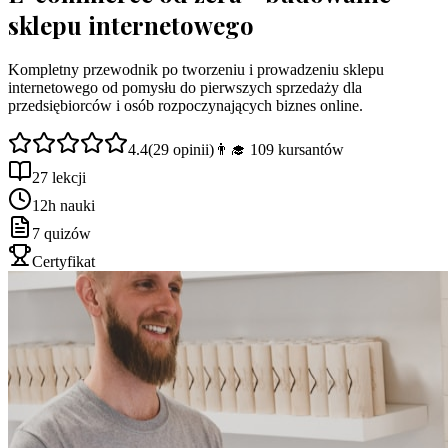
sklepu internetowego
Kompletny przewodnik po tworzeniu i prowadzeniu sklepu
internetowego od pomysłu do pierwszych sprzedaży dla
przedsiębiorców i osób rozpoczynających biznes online.
4.4
(
29
opinii)
👨‍🎓
109
kursantów
27 lekcji
12h nauki
7 quizów
Certyfikat