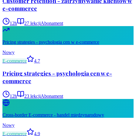
Customer retention - zatrzymywanie klientów w
e-commerce
12
h
27
lekcji
Abonament
Pricing strategies - psychologia cen w e-commerce
Nowy
E-commerce
4.7
Pricing strategies - psychologia cen w e-
commerce
12
h
23
lekcji
Abonament
Cross-border E-commerce - handel międzynarodowy
Nowy
E-commerce
4.9