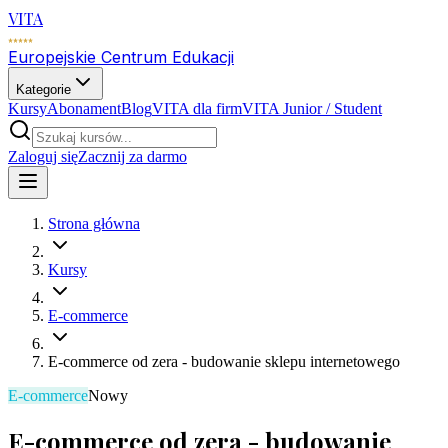
VITA
Europejskie Centrum Edukacji
Kategorie
Kursy
Abonament
Blog
VITA dla firm
VITA Junior / Student
Zaloguj się
Zacznij za darmo
Strona główna
Kursy
E-commerce
E-commerce od zera - budowanie sklepu internetowego
E-commerce
Nowy
E-commerce od zera - budowanie