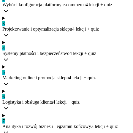
Wybór i konfiguracja platformy e-commerce
4
lekcji
+ quiz
3
Projektowanie i optymalizacja sklepu
4
lekcji
+ quiz
4
Systemy płatności i bezpieczeństwo
4
lekcji
+ quiz
5
Marketing online i promocja sklepu
4
lekcji
+ quiz
6
Logistyka i obsługa klienta
4
lekcji
+ quiz
7
Analityka i rozwój biznesu - egzamin końcowy
3
lekcji
+ quiz