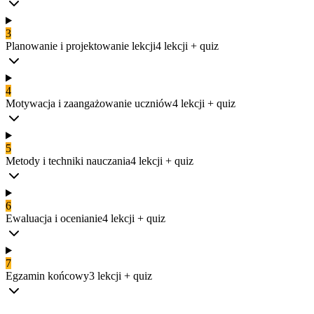
3
Planowanie i projektowanie lekcji
4
lekcji
+ quiz
4
Motywacja i zaangażowanie uczniów
4
lekcji
+ quiz
5
Metody i techniki nauczania
4
lekcji
+ quiz
6
Ewaluacja i ocenianie
4
lekcji
+ quiz
7
Egzamin końcowy
3
lekcji
+ quiz