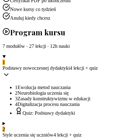
Certyfikat PDF po ukończeniu
Nowe kursy co tydzień
Anuluj kiedy chcesz
Program kursu
7
modułów ·
27
lekcji ·
12
h nauki
1
Podstawy nowoczesnej dydaktyki
4
lekcji
+ quiz
1
Ewolucja metod nauczania
2
Neurobiologia uczenia się
3
Zasady konstruktywizmu w edukacji
4
Digitalizacja procesu nauczania
Quiz: Podstawy dydaktyki
2
Style uczenia się uczniów
4
lekcji
+ quiz