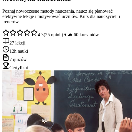
Poznaj nowoczesne metody nauczania, naucz się planować
efektywne lekcje i motywować uczniów. Kurs dla nauczycieli i
trenerów.
4.3
(
25
opinii)
👨‍🎓
60
kursantów
27 lekcji
12h nauki
7 quizów
Certyfikat