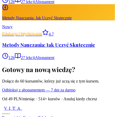
12
h
27
lekcji
Abonament
Metody Nauczania: Jak Uczyć Skutecznie
Nowy
Edukacja i Wychowanie
4.7
Metody Nauczania: Jak Uczyć Skutecznie
12
h
27
lekcji
Abonament
Gotowy na nową wiedzę?
Dołącz do
60
kursantów, którzy już uczą się z tym kursem.
Odblokuj z abonamentem — 7 dni za darmo
Od 49 PLN/miesiąc ·
514
+ kursów · Anuluj kiedy chcesz
VITA