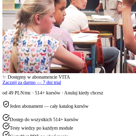
✨ Dostępny w abonamencie VITA
Zacznij za darmo — 7 dni trial
od 49 PLN/mc ·
514
+ kursów · Anuluj kiedy chcesz
Jeden abonament — cały katalog kursów
Dostęp do wszystkich 514+ kursów
Testy wiedzy po każdym module