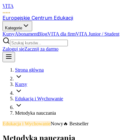
VITA
Europejskie Centrum Edukacji
Kategorie
Kursy
Abonament
Blog
VITA dla firm
VITA Junior / Student
Zaloguj się
Zacznij za darmo
Strona główna
Kursy
Edukacja i Wychowanie
Metodyka nauczania
Edukacja i Wychowanie
Nowy
🔥 Bestseller
Metodyka nauczania