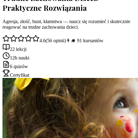
Praktyczne Rozwiązania
Agresja, złość, bunt, kłamstwa — naucz się rozumieć i skutecznie
reagować na trudne zachowania dzieci.
4.6
(
56
opinii)
👨‍🎓
91
kursantów
22 lekcji
12h nauki
6 quizów
Certyfikat