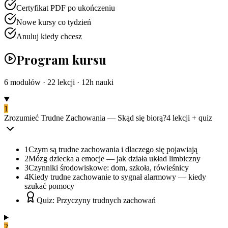
Certyfikat PDF po ukończeniu
Nowe kursy co tydzień
Anuluj kiedy chcesz
Program kursu
6
modułów ·
22
lekcji ·
12
h nauki
1
Zrozumieć Trudne Zachowania — Skąd się biorą?
4
lekcji
+ quiz
1
Czym są trudne zachowania i dlaczego się pojawiają
2
Mózg dziecka a emocje — jak działa układ limbiczny
3
Czynniki środowiskowe: dom, szkoła, rówieśnicy
4
Kiedy trudne zachowanie to sygnał alarmowy — kiedy
szukać pomocy
Quiz: Przyczyny trudnych zachowań
2