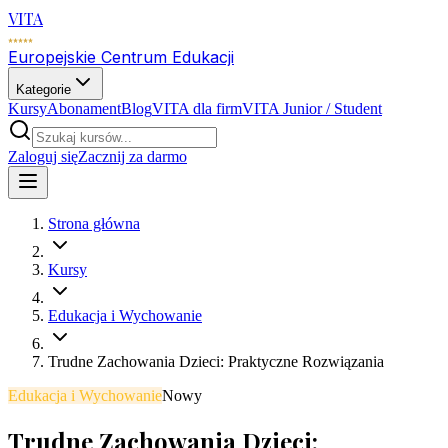
VITA
Europejskie Centrum Edukacji
Kategorie
Kursy
Abonament
Blog
VITA dla firm
VITA Junior / Student
Zaloguj się
Zacznij za darmo
Strona główna
Kursy
Edukacja i Wychowanie
Trudne Zachowania Dzieci: Praktyczne Rozwiązania
Edukacja i Wychowanie
Nowy
Trudne Zachowania Dzieci: