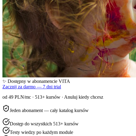
✨ Dostępny w abonamencie VITA
Zacznij za darmo — 7 dni trial
od 49 PLN/mc ·
513
+ kursów · Anuluj kiedy chcesz
Jeden abonament — cały katalog kursów
Dostęp do wszystkich 513+ kursów
Testy wiedzy po każdym module