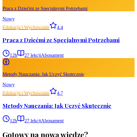
Praca z Dziećmi ze Specjalnymi Potrzebami
Nowy
Edukacja i Wychowanie
4.4
Praca z Dziećmi ze Specjalnymi Potrzebami
12
h
27
lekcji
Abonament
Metody Nauczania: Jak Uczyć Skutecznie
Nowy
Edukacja i Wychowanie
4.7
Metody Nauczania: Jak Uczyć Skutecznie
12
h
27
lekcji
Abonament
Gotowy na nową wiedzę?