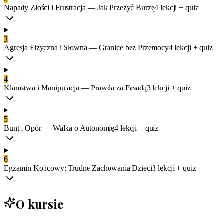
Napady Złości i Frustracja — Jak Przeżyć Burzę
4
lekcji
+ quiz
3
Agresja Fizyczna i Słowna — Granice bez Przemocy
4
lekcji
+ quiz
4
Kłamstwa i Manipulacja — Prawda za Fasadą
3
lekcji
+ quiz
5
Bunt i Opór — Walka o Autonomię
4
lekcji
+ quiz
6
Egzamin Końcowy: Trudne Zachowania Dzieci
3
lekcji
+ quiz
O kursie