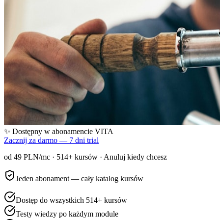
✨ Dostępny w abonamencie VITA
Zacznij za darmo — 7 dni trial
od 49 PLN/mc ·
514
+ kursów · Anuluj kiedy chcesz
Jeden abonament — cały katalog kursów
Dostęp do wszystkich 514+ kursów
Testy wiedzy po każdym module