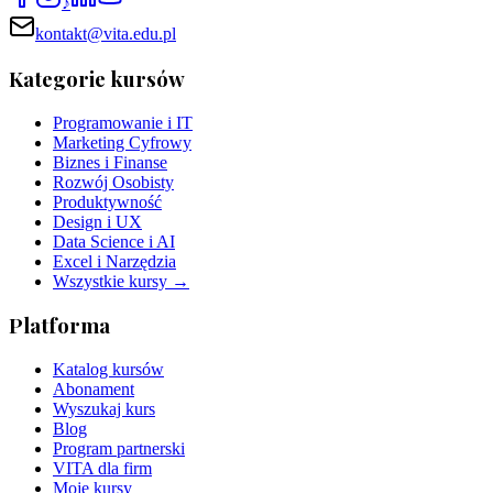
♪
kontakt@vita.edu.pl
Kategorie kursów
Programowanie i IT
Marketing Cyfrowy
Biznes i Finanse
Rozwój Osobisty
Produktywność
Design i UX
Data Science i AI
Excel i Narzędzia
Wszystkie kursy →
Platforma
Katalog kursów
Abonament
Wyszukaj kurs
Blog
Program partnerski
VITA dla firm
Moje kursy