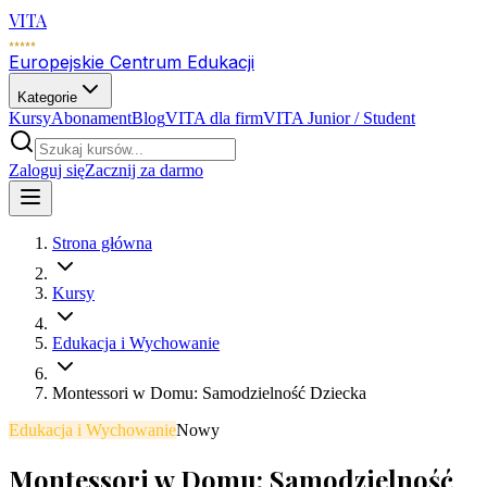
VITA
Europejskie Centrum Edukacji
Kategorie
Kursy
Abonament
Blog
VITA dla firm
VITA Junior / Student
Zaloguj się
Zacznij za darmo
Strona główna
Kursy
Edukacja i Wychowanie
Montessori w Domu: Samodzielność Dziecka
Edukacja i Wychowanie
Nowy
Montessori w Domu: Samodzielność