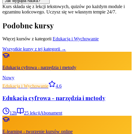
Jak wygląda nauka?
Kurs składa się z lekcji tekstowych, quizów po każdym module i
egzaminu końcowego. Uczysz się we własnym tempie 24/7.
Podobne kursy
Więcej kursów z kategorii
Edukacja i Wychowanie
Wszystkie kursy z tej kategorii →
Edukacja cyfrowa - narzędzia i metody
Nowy
Edukacja i Wychowanie
4.6
Edukacja cyfrowa - narzędzia i metody
12
h
25
lekcji
Abonament
E-learning - tworzenie kursów online