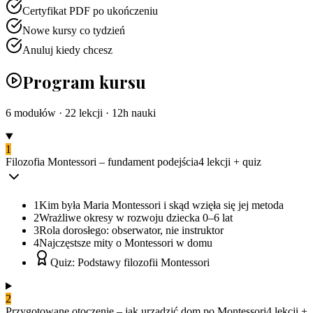
Certyfikat PDF po ukończeniu
Nowe kursy co tydzień
Anuluj kiedy chcesz
Program kursu
6
modułów ·
22
lekcji ·
12
h nauki
1
Filozofia Montessori – fundament podejścia
4
lekcji
+ quiz
1
Kim była Maria Montessori i skąd wzięła się jej metoda
2
Wrażliwe okresy w rozwoju dziecka 0–6 lat
3
Rola dorosłego: obserwator, nie instruktor
4
Najczęstsze mity o Montessori w domu
Quiz: Podstawy filozofii Montessori
2
Przygotowane otoczenie – jak urządzić dom po Montessori
4
lekcji
+