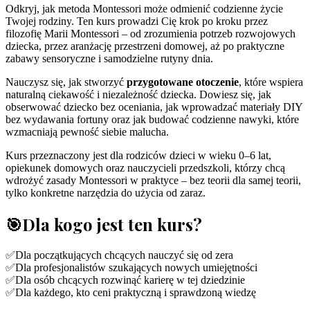
Odkryj, jak metoda Montessori może odmienić codzienne życie
Twojej rodziny. Ten kurs prowadzi Cię krok po kroku przez
filozofię Marii Montessori – od zrozumienia potrzeb rozwojowych
dziecka, przez aranżację przestrzeni domowej, aż po praktyczne
zabawy sensoryczne i samodzielne rutyny dnia.
Nauczysz się, jak stworzyć
przygotowane otoczenie
, które wspiera
naturalną ciekawość i niezależność dziecka. Dowiesz się, jak
obserwować dziecko bez oceniania, jak wprowadzać materiały DIY
bez wydawania fortuny oraz jak budować codzienne nawyki, które
wzmacniają pewność siebie malucha.
Kurs przeznaczony jest dla rodziców dzieci w wieku 0–6 lat,
opiekunek domowych oraz nauczycieli przedszkoli, którzy chcą
wdrożyć zasady Montessori w praktyce – bez teorii dla samej teorii,
tylko konkretne narzędzia do użycia od zaraz.
🎯
Dla kogo jest ten kurs?
✅
Dla początkujących chcących nauczyć się od zera
✅
Dla profesjonalistów szukających nowych umiejętności
✅
Dla osób chcących rozwinąć karierę w tej dziedzinie
✅
Dla każdego, kto ceni praktyczną i sprawdzoną wiedzę