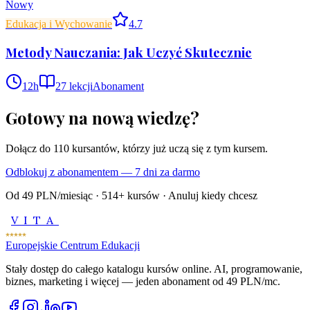
Nowy
Edukacja i Wychowanie
4.7
Metody Nauczania: Jak Uczyć Skutecznie
12
h
27
lekcji
Abonament
Gotowy na nową wiedzę?
Dołącz do
110
kursantów, którzy już uczą się z tym kursem.
Odblokuj z abonamentem — 7 dni za darmo
Od 49 PLN/miesiąc ·
514
+ kursów · Anuluj kiedy chcesz
VITA
Europejskie Centrum Edukacji
Stały dostęp do całego katalogu kursów online. AI, programowanie,
biznes, marketing i więcej — jeden abonament od 49 PLN/mc.