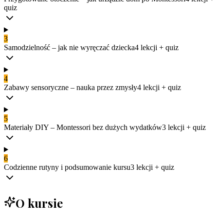
quiz
3
Samodzielność – jak nie wyręczać dziecka
4
lekcji
+ quiz
4
Zabawy sensoryczne – nauka przez zmysły
4
lekcji
+ quiz
5
Materiały DIY – Montessori bez dużych wydatków
3
lekcji
+ quiz
6
Codzienne rutyny i podsumowanie kursu
3
lekcji
+ quiz
O kursie