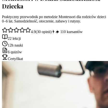
Dziecka
Praktyczny przewodnik po metodzie Montessori dla rodziców dzieci
0–6 lat. Samodzielność, otoczenie, zabawy i rutyny.
4.9
(
30
opinii)
👨‍🎓
110
kursantów
22 lekcji
12h nauki
6 quizów
Certyfikat