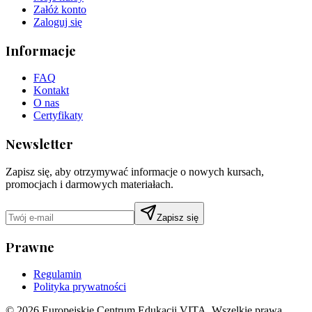
Załóż konto
Zaloguj się
Informacje
FAQ
Kontakt
O nas
Certyfikaty
Newsletter
Zapisz się, aby otrzymywać informacje o nowych kursach,
promocjach i darmowych materiałach.
Zapisz się
Prawne
Regulamin
Polityka prywatności
©
2026
Europejskie Centrum Edukacji VITA. Wszelkie prawa