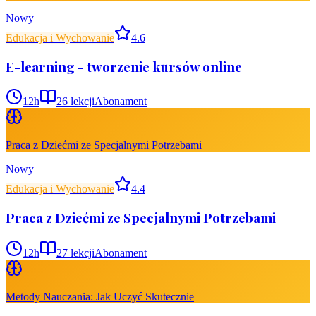
Nowy
Edukacja i Wychowanie
4.6
E-learning - tworzenie kursów online
12
h
26
lekcji
Abonament
Praca z Dziećmi ze Specjalnymi Potrzebami
Nowy
Edukacja i Wychowanie
4.4
Praca z Dziećmi ze Specjalnymi Potrzebami
12
h
27
lekcji
Abonament
Metody Nauczania: Jak Uczyć Skutecznie