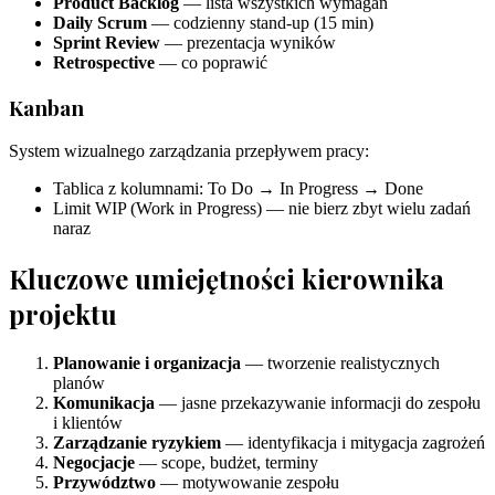
Product Backlog
— lista wszystkich wymagań
Daily Scrum
— codzienny stand-up (15 min)
Sprint Review
— prezentacja wyników
Retrospective
— co poprawić
Kanban
System wizualnego zarządzania przepływem pracy:
Tablica z kolumnami: To Do → In Progress → Done
Limit WIP (Work in Progress) — nie bierz zbyt wielu zadań
naraz
Kluczowe umiejętności kierownika
projektu
Planowanie i organizacja
— tworzenie realistycznych
planów
Komunikacja
— jasne przekazywanie informacji do zespołu
i klientów
Zarządzanie ryzykiem
— identyfikacja i mitygacja zagrożeń
Negocjacje
— scope, budżet, terminy
Przywództwo
— motywowanie zespołu