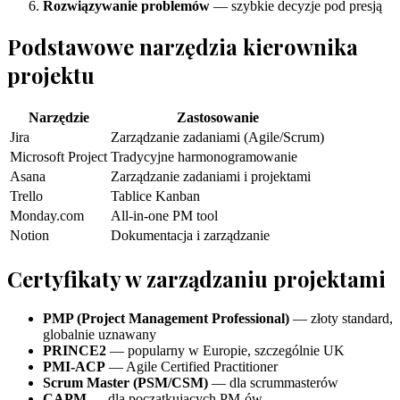
Rozwiązywanie problemów
— szybkie decyzje pod presją
Podstawowe narzędzia kierownika
projektu
Narzędzie
Zastosowanie
Jira
Zarządzanie zadaniami (Agile/Scrum)
Microsoft Project
Tradycyjne harmonogramowanie
Asana
Zarządzanie zadaniami i projektami
Trello
Tablice Kanban
Monday.com
All-in-one PM tool
Notion
Dokumentacja i zarządzanie
Certyfikaty w zarządzaniu projektami
PMP (Project Management Professional)
— złoty standard,
globalnie uznawany
PRINCE2
— popularny w Europie, szczególnie UK
PMI-ACP
— Agile Certified Practitioner
Scrum Master (PSM/CSM)
— dla scrummasterów
CAPM
— dla początkujących PM-ów