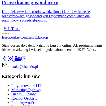
Prawo karne gospodarcze
Kompleksowy kurs o odpowiedzialności karnej w biznesie,
przestępstwach gospodarczych i systemach compliance dla
prawników i przedsiębiorców.
VITA
Europejskie Centrum Edukacji
Stały dostęp do całego katalogu kursów online. AI, programowanie,
biznes, marketing i więcej — jeden abonament od 49 PLN/mc.
♪
kontakt@vita.edu.pl
Kategorie kursów
Programowanie i IT
Marketing Cyfrowy
Biznes i Finanse
Rozwój Osobisty
Produktywność