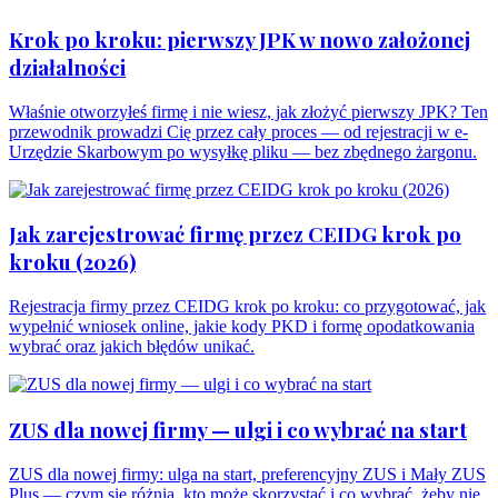
Krok po kroku: pierwszy JPK w nowo założonej
działalności
Właśnie otworzyłeś firmę i nie wiesz, jak złożyć pierwszy JPK? Ten
przewodnik prowadzi Cię przez cały proces — od rejestracji w e-
Urzędzie Skarbowym po wysyłkę pliku — bez zbędnego żargonu.
Jak zarejestrować firmę przez CEIDG krok po
kroku (2026)
Rejestracja firmy przez CEIDG krok po kroku: co przygotować, jak
wypełnić wniosek online, jakie kody PKD i formę opodatkowania
wybrać oraz jakich błędów unikać.
ZUS dla nowej firmy — ulgi i co wybrać na start
ZUS dla nowej firmy: ulga na start, preferencyjny ZUS i Mały ZUS
Plus — czym się różnią, kto może skorzystać i co wybrać, żeby nie