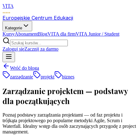
VITA
Europejskie Centrum Edukacji
Kategorie
Kursy
Abonament
Blog
VITA dla firm
VITA Junior / Student
Zaloguj się
Zacznij za darmo
Wróć do bloga
zarządzanie
projekt
biznes
Zarządzanie projektem — podstawy
dla początkujących
Poznaj podstawy zarządzania projektami — od faz projektu i
trójkąta projektowego po popularne metodyki Agile, Scrum i
Waterfall. Idealny wstęp dla osób zaczynających przygodę z project
management.