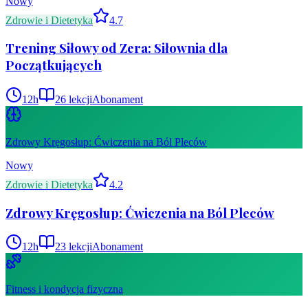
Nowy
Zdrowie i Dietetyka
4.7
Trening Siłowy od Zera: Siłownia dla
Początkujących
12
h
26
lekcji
Abonament
Zdrowy Kręgosłup: Ćwiczenia na Ból Pleców
Nowy
Zdrowie i Dietetyka
4.2
Zdrowy Kręgosłup: Ćwiczenia na Ból Pleców
12
h
23
lekcji
Abonament
Fitness i kondycja fizyczna