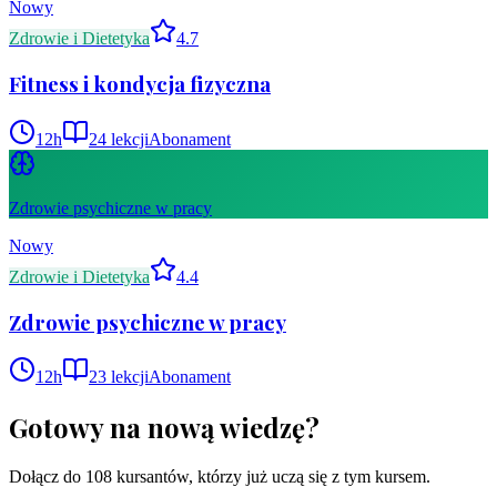
Nowy
Zdrowie i Dietetyka
4.7
Fitness i kondycja fizyczna
12
h
24
lekcji
Abonament
Zdrowie psychiczne w pracy
Nowy
Zdrowie i Dietetyka
4.4
Zdrowie psychiczne w pracy
12
h
23
lekcji
Abonament
Gotowy na nową wiedzę?
Dołącz do
108
kursantów, którzy już uczą się z tym kursem.