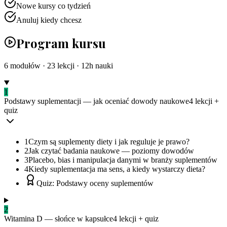
Nowe kursy co tydzień
Anuluj kiedy chcesz
Program kursu
6
modułów ·
23
lekcji ·
12
h nauki
1
Podstawy suplementacji — jak oceniać dowody naukowe
4
lekcji
+
quiz
1
Czym są suplementy diety i jak reguluje je prawo?
2
Jak czytać badania naukowe — poziomy dowodów
3
Placebo, bias i manipulacja danymi w branży suplementów
4
Kiedy suplementacja ma sens, a kiedy wystarczy dieta?
Quiz: Podstawy oceny suplementów
2
Witamina D — słońce w kapsułce
4
lekcji
+ quiz