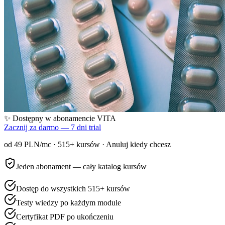
✨ Dostępny w abonamencie VITA
Zacznij za darmo — 7 dni trial
od 49 PLN/mc ·
515
+ kursów · Anuluj kiedy chcesz
Jeden abonament — cały katalog kursów
Dostęp do wszystkich 515+ kursów
Testy wiedzy po każdym module
Certyfikat PDF po ukończeniu