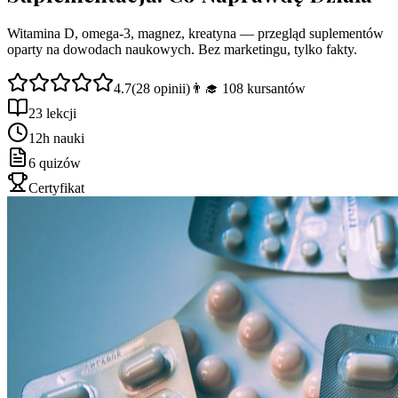
Witamina D, omega-3, magnez, kreatyna — przegląd suplementów
oparty na dowodach naukowych. Bez marketingu, tylko fakty.
4.7
(
28
opinii)
👨‍🎓
108
kursantów
23 lekcji
12h nauki
6 quizów
Certyfikat