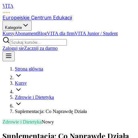
VITA
Europejskie Centrum Edukacji
Kategorie
Kursy
Abonament
Blog
VITA dla firm
VITA Junior / Student
Zaloguj się
Zacznij za darmo
Strona główna
Kursy
Zdrowie i Dietetyka
Suplementacja: Co Naprawdę Działa
Zdrowie i Dietetyka
Nowy
Suplementacja: Co Naprawdę Działa