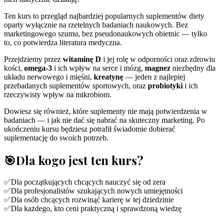
Ten kurs to przegląd najbardziej popularnych suplementów diety
oparty wyłącznie na rzetelnych badaniach naukowych. Bez
marketingowego szumu, bez pseudonaukowych obietnic — tylko
to, co potwierdza literatura medyczna.
Przejdziemy przez
witaminę D
i jej rolę w odporności oraz zdrowiu
kości,
omega-3
i ich wpływ na serce i mózg,
magnez
niezbędny dla
układu nerwowego i mięśni,
kreatynę
— jeden z najlepiej
przebadanych suplementów sportowych, oraz
probiotyki
i ich
rzeczywisty wpływ na mikrobiom.
Dowiesz się również, które suplementy nie mają potwierdzenia w
badaniach — i jak nie dać się nabrać na skuteczny marketing. Po
ukończeniu kursu będziesz potrafił świadomie dobierać
suplementację do swoich potrzeb.
🎯
Dla kogo jest ten kurs?
✅
Dla początkujących chcących nauczyć się od zera
✅
Dla profesjonalistów szukających nowych umiejętności
✅
Dla osób chcących rozwinąć karierę w tej dziedzinie
✅
Dla każdego, kto ceni praktyczną i sprawdzoną wiedzę