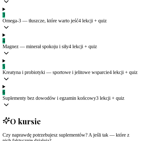
3
Omega-3 — tłuszcze, które warto jeść
4
lekcji
+ quiz
4
Magnez — minerał spokoju i siły
4
lekcji
+ quiz
5
Kreatyna i probiotyki — sportowe i jelitowe wsparcie
4
lekcji
+ quiz
6
Suplementy bez dowodów i egzamin końcowy
3
lekcji
+ quiz
O kursie
Czy naprawdę potrzebujesz suplementów? A jeśli tak — które z
nich faktycznie działają?