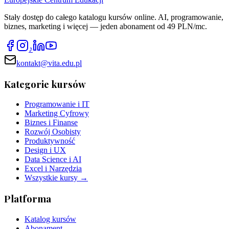
Stały dostęp do całego katalogu kursów online. AI, programowanie,
biznes, marketing i więcej — jeden abonament od 49 PLN/mc.
♪
kontakt@vita.edu.pl
Kategorie kursów
Programowanie i IT
Marketing Cyfrowy
Biznes i Finanse
Rozwój Osobisty
Produktywność
Design i UX
Data Science i AI
Excel i Narzędzia
Wszystkie kursy →
Platforma
Katalog kursów
Abonament