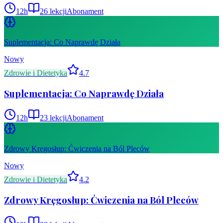
12
h
26
lekcji
Abonament
Suplementacja: Co Naprawdę Działa
Nowy
Zdrowie i Dietetyka
4.7
Suplementacja: Co Naprawdę Działa
12
h
23
lekcji
Abonament
Zdrowy Kręgosłup: Ćwiczenia na Ból Pleców
Nowy
Zdrowie i Dietetyka
4.2
Zdrowy Kręgosłup: Ćwiczenia na Ból Pleców