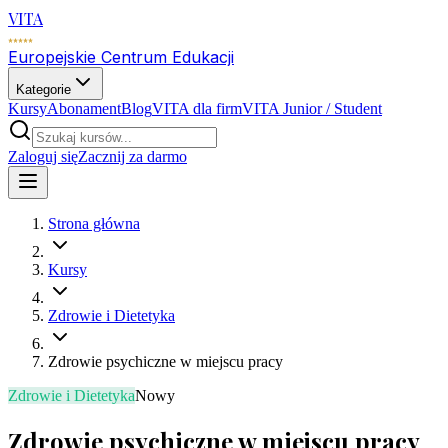
VITA
Europejskie Centrum Edukacji
Kategorie
Kursy
Abonament
Blog
VITA dla firm
VITA Junior / Student
Zaloguj się
Zacznij za darmo
Strona główna
Kursy
Zdrowie i Dietetyka
Zdrowie psychiczne w miejscu pracy
Zdrowie i Dietetyka
Nowy
Zdrowie psychiczne w miejscu pracy