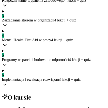
Rozpoznawanie wypalenia zawodowego
4
lekcji
+ quiz
3
Zarządzanie stresem w organizacji
4
lekcji
+ quiz
4
Mental Health First Aid w pracy
4
lekcji
+ quiz
5
Programy wsparcia i budowanie odporności
4
lekcji
+ quiz
6
Implementacja i ewaluacja rozwiązań
3
lekcji
+ quiz
O kursie