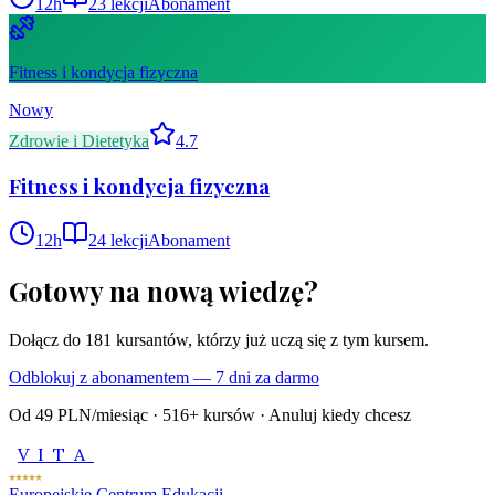
12
h
23
lekcji
Abonament
Fitness i kondycja fizyczna
Nowy
Zdrowie i Dietetyka
4.7
Fitness i kondycja fizyczna
12
h
24
lekcji
Abonament
Gotowy na nową wiedzę?
Dołącz do
181
kursantów, którzy już uczą się z tym kursem.
Odblokuj z abonamentem — 7 dni za darmo
Od 49 PLN/miesiąc ·
516
+ kursów · Anuluj kiedy chcesz
VITA
Europejskie Centrum Edukacji