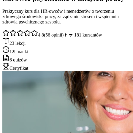
Praktyczny kurs dla HR-owców i menedżerów o tworzeniu
zdrowego środowiska pracy, zarządzaniu stresem i wspieraniu
zdrowia psychicznego zespołu.
4.8
(
56
opinii)
👨‍🎓
181
kursantów
23 lekcji
12h nauki
6 quizów
Certyfikat