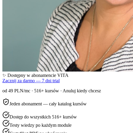
✨ Dostępny w abonamencie VITA
Zacznij za darmo — 7 dni trial
od 49 PLN/mc ·
516
+ kursów · Anuluj kiedy chcesz
Jeden abonament — cały katalog kursów
Dostęp do wszystkich 516+ kursów
Testy wiedzy po każdym module