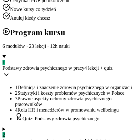
Certyfikat PDF po ukończeniu
Nowe kursy co tydzień
Anuluj kiedy chcesz
Program kursu
6
modułów ·
23
lekcji ·
12
h nauki
1
Podstawy zdrowia psychicznego w pracy
4
lekcji
+ quiz
1
Definicja i znaczenie zdrowia psychicznego w organizacji
2
Statystyki i koszty problemów psychicznych w Polsce
3
Prawne aspekty ochrony zdrowia psychicznego
pracowników
4
Rola HR i menedżerów w promowaniu wellbeingu
Quiz: Podstawy zdrowia psychicznego
2